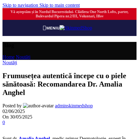
Skip to navigation
Skip to main content
Vă așteptăm și în Nordul Bucurestiului- Clădirea One North Lofts, parter,
Bulevardul Pipera nr.2/III, Voluntari, Ilfov
MENIU
Blog
Home
/
Noutăți
Noutăți
Frumusețea autentică începe cu o piele
sănătoasă: Recomandarea Dr. Amalia
Anghel
Posted by
adminskinmedshop
02/06/2025
On 30/05/2025
0
Sunt dr.
Amalia Anghel
,
medic primar Dermatologie, expert în