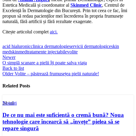
Estetica Medicală și coordonator al
Skinmed Clinic
, Centrul de
Excelență în Dermatologie din București. Prin tot ceea ce fac, îmi
propun să redau pacienților mei încrederea în propria frumusețe
naturală, fără artificii și fără rezultate exagerate.
Citește articolul complet
aici.
acid hialuronic
clinica dermatologie
servicii dermatologice
skin
med
skinmed
tratamente injectabile
volite
Newer
O simplă scanare a pielii îți poate salva viața
Back to list
Older
Volite – păstrează frumusețea pielii naturale!
Related Posts
24
iul.
Noutăți
De ce nu mai este suficientă o cremă bună? Noua
tehnologie care încearcă să „învețe” pielea să se
repare singură