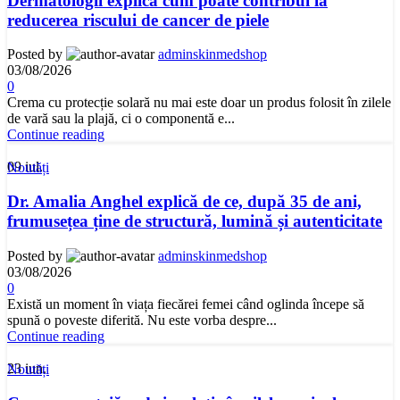
Dermatologii explică cum poate contribui la
reducerea riscului de cancer de piele
Posted by
adminskinmedshop
03/08/2026
0
Crema cu protecție solară nu mai este doar un produs folosit în zilele
de vară sau la plajă, ci o componentă e...
Continue reading
09
iul.
Noutăți
Dr. Amalia Anghel explică de ce, după 35 de ani,
frumusețea ține de structură, lumină și autenticitate
Posted by
adminskinmedshop
03/08/2026
0
Există un moment în viața fiecărei femei când oglinda începe să
spună o poveste diferită. Nu este vorba despre...
Continue reading
23
iun.
Noutăți