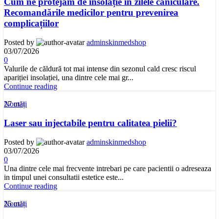
Cum ne protejăm de insolație în zilele caniculare.
Recomandările medicilor pentru prevenirea
complicațiilor
Posted by
adminskinmedshop
03/07/2026
0
Valurile de căldură tot mai intense din sezonul cald cresc riscul
apariției insolației, una dintre cele mai gr...
Continue reading
27
mai
Noutăți
Laser sau injectabile pentru calitatea pielii?
Posted by
adminskinmedshop
03/07/2026
0
Una dintre cele mai frecvente intrebari pe care pacientii o adreseaza
in timpul unei consultatii estetice este...
Continue reading
25
mai
Noutăți