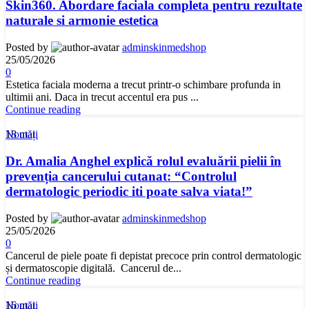
Skin360. Abordare faciala completa pentru rezultate
naturale si armonie estetica
Posted by
adminskinmedshop
25/05/2026
0
Estetica faciala moderna a trecut printr-o schimbare profunda in
ultimii ani. Daca in trecut accentul era pus ...
Continue reading
18
mai
Noutăți
Dr. Amalia Anghel explică rolul evaluării pielii în
prevenția cancerului cutanat: “Controlul
dermatologic periodic iti poate salva viata!”
Posted by
adminskinmedshop
25/05/2026
0
Cancerul de piele poate fi depistat precoce prin control dermatologic
și dermatoscopie digitală. Cancerul de...
Continue reading
16
mai
Noutăți