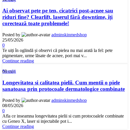
Ai observat pete pe ten, cicatrici post-acnee sau
riduri fine? Clearlift, laserul fără downtime, îți
corectează toate problemele!
Posted by
adminskinmedshop
25/05/2026
0
Te uiți în oglindă și observi că pielea nu mai arată la fel: pete
pigmentare, urme lăsate de acnee, pori mai v...
Continue reading
08
mai
Noutăți
Longevitatea si calitatea pielii. Cum mentii o piele
sanatoasa prin protocoale dermatologice combinate
Posted by
adminskinmedshop
08/05/2026
0
Afla ce inseamna longevitatea pielii si cum protocoalele combinate
cu Geneo X, laser si injectabile pot i...
Continue reading