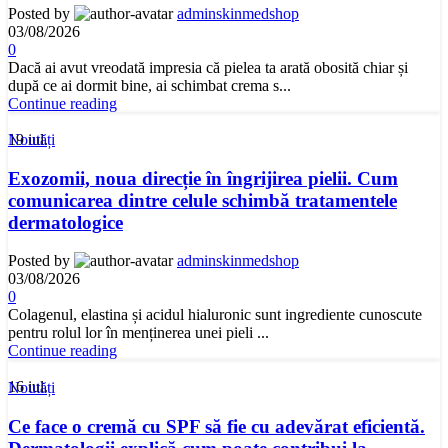
Posted by
adminskinmedshop
03/08/2026
0
Dacă ai avut vreodată impresia că pielea ta arată obosită chiar și
după ce ai dormit bine, ai schimbat crema s...
Continue reading
19
iul.
Noutăți
Exozomii, noua direcție în îngrijirea pielii. Cum
comunicarea dintre celule schimbă tratamentele
dermatologice
Posted by
adminskinmedshop
03/08/2026
0
Colagenul, elastina și acidul hialuronic sunt ingrediente cunoscute
pentru rolul lor în menținerea unei pieli ...
Continue reading
16
iul.
Noutăți
Ce face o cremă cu SPF să fie cu adevărat eficientă.