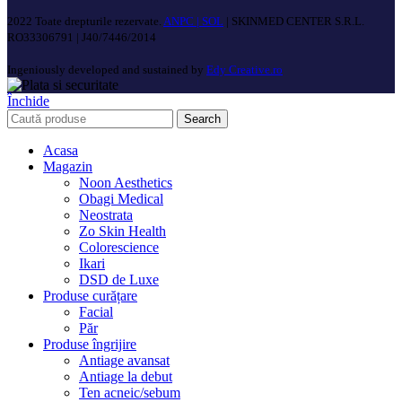
2022 Toate drepturile rezervate.
ANPC |
SOL
| SKINMED CENTER S.R.L.
RO33306791 | J40/7446/2014
Ingeniously developed and sustained by
Edy Creative.ro
Închide
Search
Acasa
Magazin
Noon Aesthetics
Obagi Medical
Neostrata
Zo Skin Health
Colorescience
Ikari
DSD de Luxe
Produse curățare
Facial
Păr
Produse îngrijire
Antiage avansat
Antiage la debut
Ten acneic/sebum