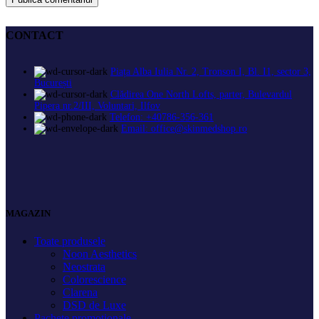
CONTACT
Piața Alba Iulia Nr. 2, Tronson I, Bl. I1, sector 3,
București
Clădirea One North Lofts, parter, Bulevardul
Pipera nr.2/III, Voluntari, Ilfov
Telefon: +40786-356-361
Email: office@skinmedshop.ro
MAGAZIN
Toate produsele
Noon Aesthetics
Neostrata
Colorescience
Clarena
DSD de Luxe
Pachete promoționale