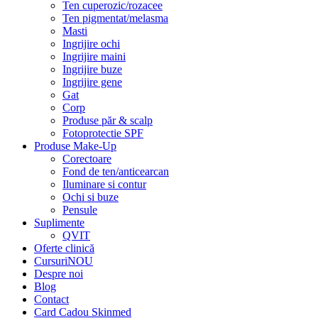
Ten cuperozic/rozacee
Ten pigmentat/melasma
Masti
Ingrijire ochi
Ingrijire maini
Ingrijire buze
Ingrijire gene
Gat
Corp
Produse păr & scalp
Fotoprotectie SPF
Produse Make-Up
Corectoare
Fond de ten/anticearcan
Iluminare si contur
Ochi si buze
Pensule
Suplimente
QVIT
Oferte clinică
Cursuri
NOU
Despre noi
Blog
Contact
Card Cadou Skinmed