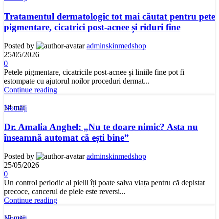
Tratamentul dermatologic tot mai căutat pentru pete
pigmentare, cicatrici post-acnee și riduri fine
Posted by
adminskinmedshop
25/05/2026
0
Petele pigmentare, cicatricile post-acnee și liniile fine pot fi
estompate cu ajutorul noilor proceduri dermat...
Continue reading
14
mai
Noutăți
Dr. Amalia Anghel: „Nu te doare nimic? Asta nu
înseamnă automat că ești bine”
Posted by
adminskinmedshop
25/05/2026
0
Un control periodic al pielii îți poate salva viața pentru că depistat
precoce, cancerul de piele este reversi...
Continue reading
12
mai
Noutăți