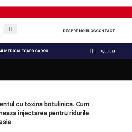
DESPRE NOI
BLOG
CONTACT
II MEDICALE
CARD CADOU
0,00
LEI
ntul cu toxina botulinica. Cum
neaza injectarea pentru ridurile
esie