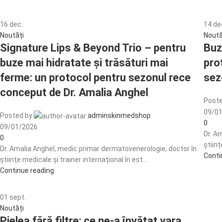
16
dec.
14
de
Noutăți
Noută
Signature Lips & Beyond Trio – pentru
Buz
buze mai hidratate și trăsături mai
pro
ferme: un protocol pentru sezonul rece
sez
conceput de Dr. Amalia Anghel
Poste
09/0
Posted by
adminskinmedshop
0
09/01/2026
Dr. A
0
științ
Dr. Amalia Anghel, medic primar dermatovenerologie, doctor în
Conti
științe medicale și trainer internațional în est...
Continue reading
01
sept.
Noutăți
Pielea fără filtre: ce ne-a învățat vara