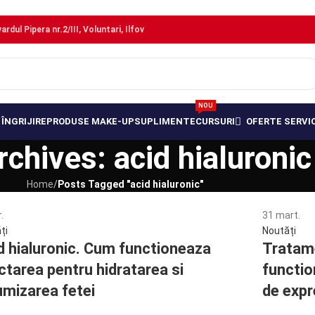
dul Pipera nr.2/III, Voluntari, Ilfov
NOU
ÎNGRIJIRE
PRODUSE MAKE-UP
SUPLIMENTE
CURSURI
OFERTE SERVIC
chives: acid hialuronic
Home
/
Posts Tagged "acid hialuronic"
.
31
mart.
ți
Noutăți
d hialuronic. Cum functioneaza
Tratame
ectarea pentru hidratarea si
functio
umizarea fetei
de expr