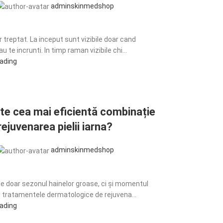
adminskinmedshop
6
r treptat. La inceput sunt vizibile doar cand
 te incrunti. In timp raman vizibile chi...
eading
te cea mai eficientă combinație
rejuvenarea pielii iarna?
adminskinmedshop
6
te doar sezonul hainelor groase, ci și momentul
u tratamentele dermatologice de rejuvena...
eading