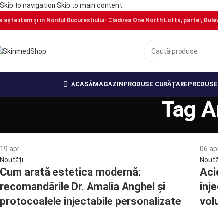
Skip to navigation
Skip to main content
ă așteptăm și în Nordul Bucurestiului- Clădirea One North Lofts, parter, Bulevar
ACASĂ
MAGAZIN
PRODUSE CURĂȚARE
PRODUSE 
Tag Ar
19
apr.
06
apr
Noutăți
Noută
Cum arată estetica modernă:
Aci
recomandările Dr. Amalia Anghel și
inj
protocoalele injectabile personalizate
vol