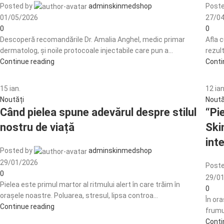
Posted by
adminskinmedshop
Poste
01/05/2026
27/0
0
0
Descoperă recomandările Dr. Amalia Anghel, medic primar
Afla 
dermatolog, și noile protocoale injectabile care pun a...
rezult
Continue reading
Conti
15
ian.
12
ian
Noutăți
Noută
Când pielea spune adevărul despre stilul
“Pi
nostru de viață
Ski
inte
Posted by
adminskinmedshop
29/01/2026
Poste
0
29/0
Pielea este primul martor al ritmului alert în care trăim în
0
orașele noastre. Poluarea, stresul, lipsa controa...
În ora
Continue reading
frumus
Conti