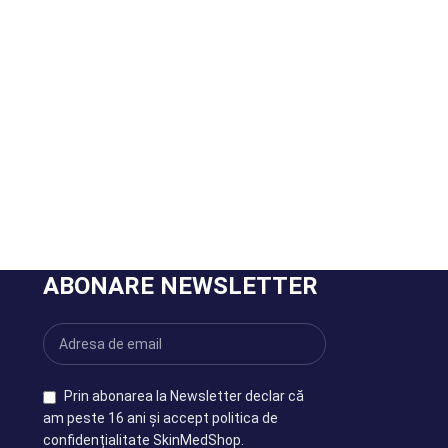
ABONARE NEWSLETTER
Prin abonarea la Newsletter declar că
am peste 16 ani și accept politica de
confidențialitate SkinMedShop.