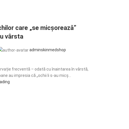
chilor care „se micșorează”
u vârsta
adminskinmedshop
5
rvație frecventă – odată cu înaintarea în vârstă,
ne au impresia că „ochii li s-au micș...
eading