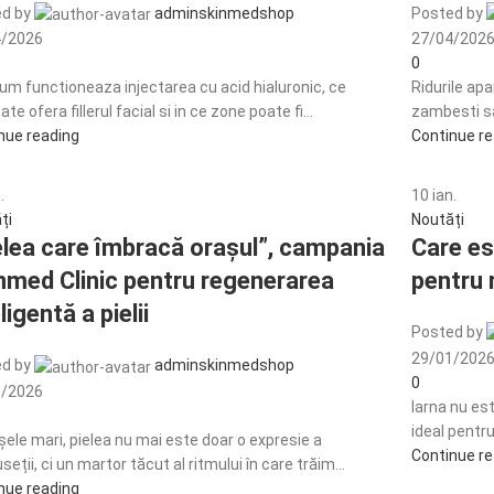
d by
adminskinmedshop
Posted by
4/2026
27/04/202
0
cum functioneaza injectarea cu acid hialuronic, ce
Ridurile apa
ate ofera fillerul facial si in ce zone poate fi...
zambesti sau
nue reading
Continue r
.
10
ian.
ți
Noutăți
elea care îmbracă orașul”, campania
Care es
nmed Clinic pentru regenerarea
pentru 
ligentă a pielii
Posted by
29/01/202
d by
adminskinmedshop
0
1/2026
Iarna nu es
ideal pentr
șele mari, pielea nu mai este doar o expresie a
Continue r
eții, ci un martor tăcut al ritmului în care trăim...
nue reading