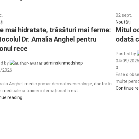
c.
02
sept.
ți
Noutăți
e mai hidratate, trăsături mai ferme:
Mitul o
tocolul Dr. Amalia Anghel pentru
odată c
onul rece
Posted by
04/09/202
d by
adminskinmedshop
0
1/2026
Este o obse
multe persoa
malia Anghel, medic primar dermatovenerologie, doctor în
Continue r
e medicale și trainer internațional în est...
nue reading