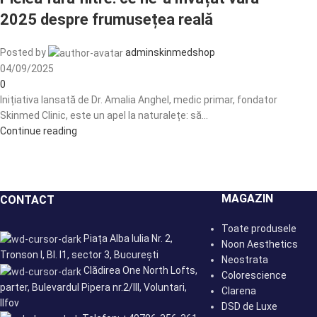
2025 despre frumusețea reală
Posted by
adminskinmedshop
04/09/2025
0
Inițiativa lansată de Dr. Amalia Anghel, medic primar, fondator
Skinmed Clinic, este un apel la naturalețe: să...
Continue reading
MAGAZIN
CONTACT
Toate produsele
Piața Alba Iulia Nr. 2,
Noon Aesthetics
Tronson I, Bl. I1, sector 3, București
Neostrata
Clădirea One North Lofts,
Colorescience
parter, Bulevardul Pipera nr.2/III, Voluntari,
Clarena
Ilfov
DSD de Luxe