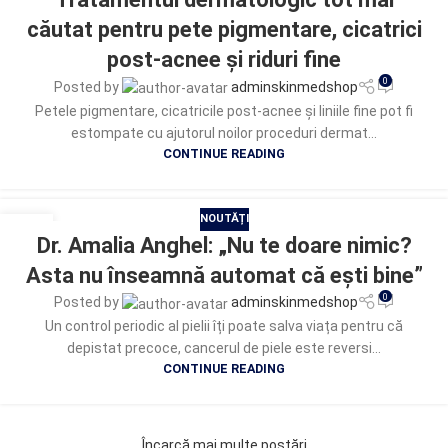
MAI
căutat pentru pete pigmentare, cicatrici
post-acnee și riduri fine
0
Posted by
adminskinmedshop
Petele pigmentare, cicatricile post-acnee și liniile fine pot fi
estompate cu ajutorul noilor proceduri dermat...
CONTINUE READING
NOUTĂȚI
14
Dr. Amalia Anghel: „Nu te doare nimic?
MAI
Asta nu înseamnă automat că ești bine”
0
Posted by
adminskinmedshop
Un control periodic al pielii îți poate salva viața pentru că
depistat precoce, cancerul de piele este reversi...
CONTINUE READING
Încarcă mai multe postări