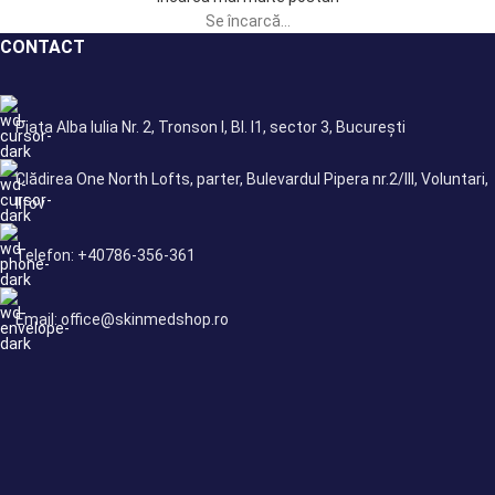
Se încarcă...
CONTACT
Piața Alba Iulia Nr. 2, Tronson I, Bl. I1, sector 3, București
Clădirea One North Lofts, parter, Bulevardul Pipera nr.2/III, Voluntari,
Ilfov
Telefon: +40786-356-361
Email: office@skinmedshop.ro