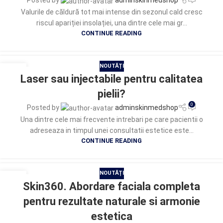
Posted by
adminskinmedshop
Valurile de căldură tot mai intense din sezonul cald cresc
riscul apariției insolației, una dintre cele mai gr...
CONTINUE READING
NOUTĂȚI
27
Laser sau injectabile pentru calitatea
MAI
pielii?
0
Posted by
adminskinmedshop
Una dintre cele mai frecvente intrebari pe care pacientii o
adreseaza in timpul unei consultatii estetice este...
CONTINUE READING
NOUTĂȚI
25
Skin360. Abordare faciala completa
MAI
pentru rezultate naturale si armonie
estetica