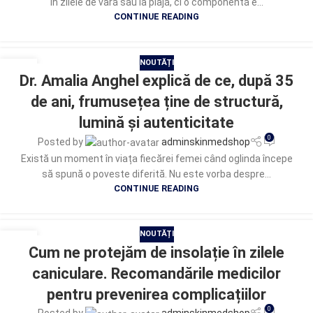
în zilele de vară sau la plajă, ci o componentă e...
CONTINUE READING
NOUTĂȚI
09
Dr. Amalia Anghel explică de ce, după 35
IUL.
de ani, frumusețea ține de structură,
lumină și autenticitate
0
Posted by
adminskinmedshop
Există un moment în viața fiecărei femei când oglinda începe
să spună o poveste diferită. Nu este vorba despre...
CONTINUE READING
NOUTĂȚI
23
Cum ne protejăm de insolație în zilele
IUN.
caniculare. Recomandările medicilor
pentru prevenirea complicațiilor
0