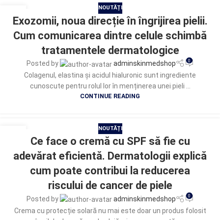
NOUTĂȚI
19
Exozomii, noua direcție în îngrijirea pielii.
IUL.
Cum comunicarea dintre celule schimbă
tratamentele dermatologice
0
Posted by
adminskinmedshop
Colagenul, elastina și acidul hialuronic sunt ingrediente
cunoscute pentru rolul lor în menținerea unei pieli ...
CONTINUE READING
NOUTĂȚI
16
Ce face o cremă cu SPF să fie cu
IUL.
adevărat eficientă. Dermatologii explică
cum poate contribui la reducerea
riscului de cancer de piele
0
Posted by
adminskinmedshop
Crema cu protecție solară nu mai este doar un produs folosit