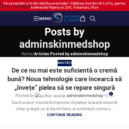
Vă așteptăm și în Nordul Bucurestiului- Clădirea One North Lofts, parter,
Skip to navigation
Bulevardul Pipera nr.2/III, Voluntari, Ilfov
Skip to main content
MENIU
Posts by
adminskinmedshop
Home
/
Articles Posted by adminskinmedshop
NOUTĂȚI
24
De ce nu mai este suficientă o cremă
IUL.
bună? Noua tehnologie care încearcă să
„învețe” pielea să se repare singură
0
Posted by
adminskinmedshop
Dacă ai avut vreodată impresia că pielea ta arată obosită
chiar și după ce ai dormit bine, ai schimbat crema s...
CONTINUE READING