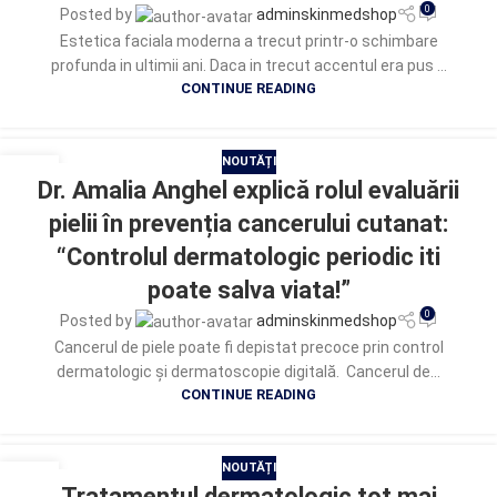
0
Posted by
adminskinmedshop
Estetica faciala moderna a trecut printr-o schimbare
profunda in ultimii ani. Daca in trecut accentul era pus ...
CONTINUE READING
NOUTĂȚI
18
Dr. Amalia Anghel explică rolul evaluării
MAI
pielii în prevenția cancerului cutanat:
“Controlul dermatologic periodic iti
poate salva viata!”
0
Posted by
adminskinmedshop
Cancerul de piele poate fi depistat precoce prin control
dermatologic și dermatoscopie digitală. Cancerul de...
CONTINUE READING
NOUTĂȚI
16
Tratamentul dermatologic tot mai