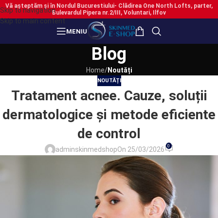
Vă așteptăm și în Nordul Bucurestiului- Clădirea One North Lofts, parter,
Skip to navigation
Bulevardul Pipera nr.2/III, Voluntari, Ilfov
Skip to main content
MENIU
Blog
Home
/
Noutăți
NOUTĂȚI
Tratament acnee. Cauze, soluții
dermatologice și metode eficiente
de control
0
adminskinmedshop
On 25/03/2026