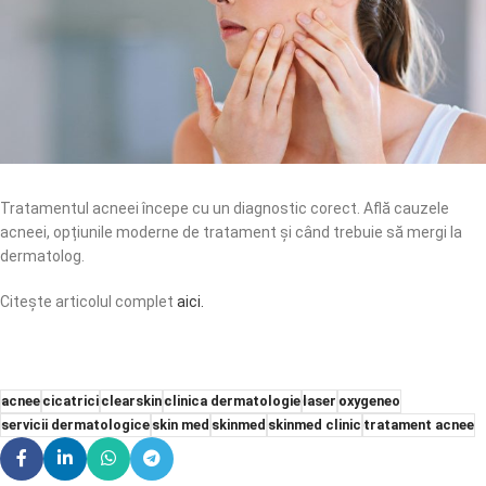
Tratamentul acneei începe cu un diagnostic corect. Află cauzele
acneei, opțiunile moderne de tratament și când trebuie să mergi la
dermatolog.
Citește articolul complet
aici.
acnee
cicatrici
clearskin
clinica dermatologie
laser
oxygeneo
servicii dermatologice
skin med
skinmed
skinmed clinic
tratament acnee