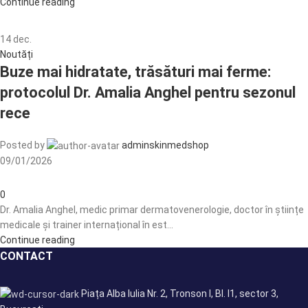
Continue reading
14
dec.
Noutăți
Buze mai hidratate, trăsături mai ferme:
protocolul Dr. Amalia Anghel pentru sezonul
rece
Posted by
adminskinmedshop
09/01/2026
0
Dr. Amalia Anghel, medic primar dermatovenerologie, doctor în științe
medicale și trainer internațional în est...
Continue reading
CONTACT
Piața Alba Iulia Nr. 2, Tronson I, Bl. I1, sector 3,