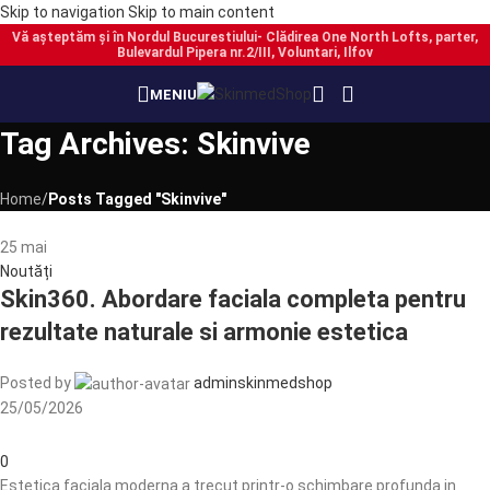
Skip to navigation
Skip to main content
Vă așteptăm și în Nordul Bucurestiului- Clădirea One North Lofts, parter,
Bulevardul Pipera nr.2/III, Voluntari, Ilfov
MENIU
Tag Archives: Skinvive
Home
/
Posts Tagged "Skinvive"
25
mai
Noutăți
Skin360. Abordare faciala completa pentru
rezultate naturale si armonie estetica
Posted by
adminskinmedshop
25/05/2026
0
Estetica faciala moderna a trecut printr-o schimbare profunda in