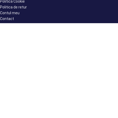
Politica Cookie
Politica de retur
Contul meu
Contact
ABONARE NEWSLETTER
Prin abonarea la Newsletter declar că am peste 16 ani și accept
politica de confidențialitate SkinMedShop.
2022 Toate drepturile rezervate.
ANPC |
SOL
| SKINMED CENTER S.R.L. RO33306791 |
J40/7446/2014
Ingeniously developed and sustained by
Edy Creative.ro