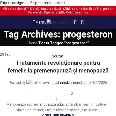
Skip to navigation
Skip to main content
Vă așteptăm și în Nordul Bucurestiului- Clădirea One North Lofts, parter,
Bulevardul Pipera nr.2/III, Voluntari, Ilfov
MENIU
Tag Archives: progesteron
Home
/
Posts Tagged "progesteron"
28
feb.
Noutăți
Tratamente revoluționare pentru
femeile la premenopauză și menopauză
Posted by
adminskinmedshop
28/02/2025
0
Menopauza și premenopauza aduc schimbări semnificative în
viața unei femei, atât la nivel hormonal, cât și est...
CONTINUE READING