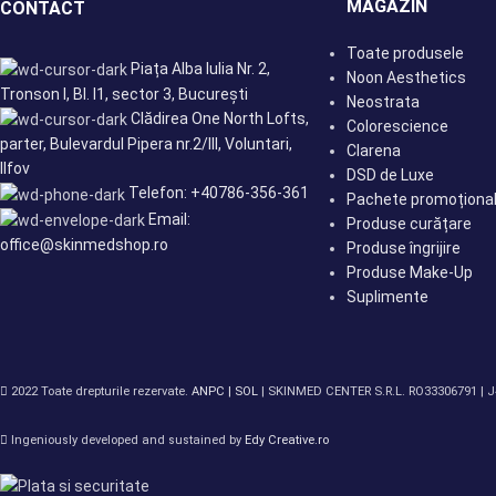
MAGAZIN
CONTACT
Toate produsele
Piața Alba Iulia Nr. 2,
Noon Aesthetics
Tronson I, Bl. I1, sector 3, București
Neostrata
Clădirea One North Lofts,
Colorescience
parter, Bulevardul Pipera nr.2/III, Voluntari,
Clarena
Ilfov
DSD de Luxe
Telefon: +40786-356-361
Pachete promoționa
Email:
Produse curățare
office@skinmedshop.ro
Produse îngrijire
Produse Make-Up
Suplimente
2022 Toate drepturile rezervate.
ANPC |
SOL
| SKINMED CENTER S.R.L. RO33306791 | 
Ingeniously developed and sustained by
Edy Creative.ro