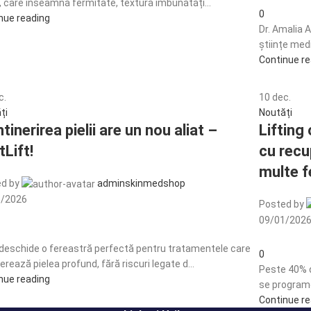
l, care înseamnă fermitate, textură îmbunătăți...
0
nue reading
Dr. Amalia 
științe medi
Continue r
c.
10
dec.
ți
Noutăți
tinerirea pielii are un nou aliat –
Lifting
tLift!
cu recu
multe f
d by
adminskinmedshop
1/2026
Posted by
09/01/202
 deschide o fereastră perfectă pentru tratamentele care
0
rează pielea profund, fără riscuri legate d...
Peste 40% 
nue reading
se programe
Continue r