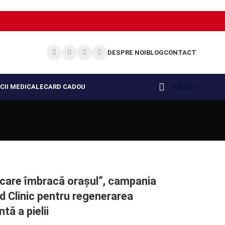
DESPRE NOI
BLOG
CONTACT
CII MEDICALE
CARD CADOU
0,00
LEI
 care îmbracă orașul”, campania
 Clinic pentru regenerarea
ntă a pielii