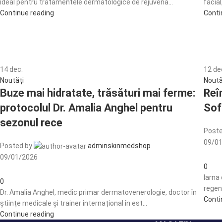
ideal pentru tratamentele dermatologice de rejuvena...
facia
Continue reading
Conti
14
dec.
12
de
Noutăți
Noută
Buze mai hidratate, trăsături mai ferme:
Reîn
protocolul Dr. Amalia Anghel pentru
Sof
sezonul rece
Poste
09/0
Posted by
adminskinmedshop
09/01/2026
0
Iarna
0
regene
Dr. Amalia Anghel, medic primar dermatovenerologie, doctor în
Conti
științe medicale și trainer internațional în est...
Continue reading