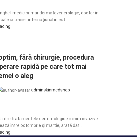
Anghel, medic primar dermatovenerologie, doctor în
cale și trainer internațional în est...
eading
 optim, fără chirurgie, procedura
perare rapidă pe care tot mai
emei o aleg
adminskinmedshop
6
dintre tratamentele dermatologice minim invazive
ază între octombrie și martie, arată dat...
eading