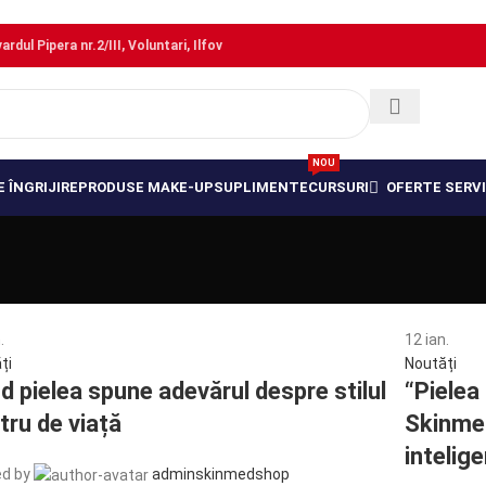
dul Pipera nr.2/III, Voluntari, Ilfov
NOU
 ÎNGRIJIRE
PRODUSE MAKE-UP
SUPLIMENTE
CURSURI
OFERTE SERVI
.
12
ian.
ți
Noutăți
d pielea spune adevărul despre stilul
“Pielea
tru de viață
Skinmed
intelige
d by
adminskinmedshop