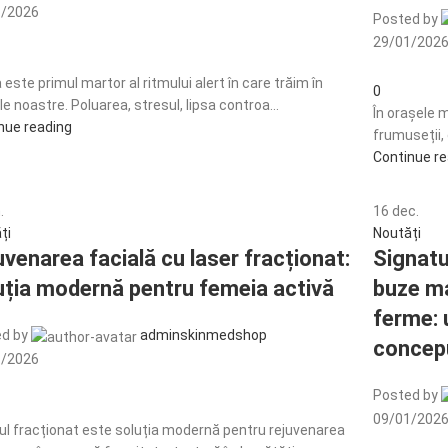
1/2026
Posted by
29/01/202
 este primul martor al ritmului alert în care trăim în
0
e noastre. Poluarea, stresul, lipsa controa...
În orașele m
nue reading
frumuseții, 
Continue r
.
16
dec.
ți
Noutăți
uvenarea facială cu laser fracționat:
Signatu
uția modernă pentru femeia activă
buze ma
ferme: 
d by
adminskinmedshop
concepu
1/2026
Posted by
09/01/202
ul fracționat este soluția modernă pentru rejuvenarea