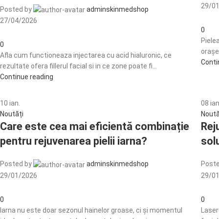
29/0
Posted by
adminskinmedshop
27/04/2026
0
Pielea
0
orașel
Afla cum functioneaza injectarea cu acid hialuronic, ce
Conti
rezultate ofera fillerul facial si in ce zone poate fi...
Continue reading
10
ian.
08
ian
Noutăți
Noută
Care este cea mai eficientă combinație
Rej
pentru rejuvenarea pielii iarna?
sol
Posted by
adminskinmedshop
Poste
29/01/2026
29/0
0
0
Iarna nu este doar sezonul hainelor groase, ci și momentul
Laser