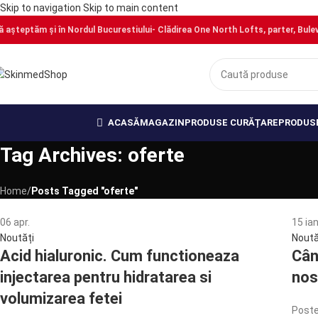
Skip to navigation
Skip to main content
ă așteptăm și în Nordul Bucurestiului- Clădirea One North Lofts, parter, Bulevar
ACASĂ
MAGAZIN
PRODUSE CURĂȚARE
PRODUSE
Tag Archives: oferte
Home
/
Posts Tagged "oferte"
06
apr.
15
ian
Noutăți
Noută
Acid hialuronic. Cum functioneaza
Cân
injectarea pentru hidratarea si
nos
volumizarea fetei
Poste