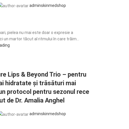
adminskinmedshop
6
ari, pielea nu mai este doar o expresie a
ci un martor tăcut al ritmului în care trăim...
eading
re Lips & Beyond Trio – pentru
i hidratate și trăsături mai
un protocol pentru sezonul rece
t de Dr. Amalia Anghel
adminskinmedshop
6