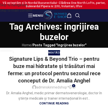
Vă așteptăm și în Nordul Bucurestiului- Clădirea One North Lofts, parter,
Skip to navigation
Bulevardul Pipera nr.2/III, Voluntari, Ilfov
Skip to main content
MENIU
Tag Archives: ingrijirea
buzelor
Home
/
Posts Tagged "ingrijirea buzelor"
NOUTĂȚI
16
Signature Lips & Beyond Trio – pentru
DEC.
buze mai hidratate și trăsături mai
ferme: un protocol pentru sezonul rece
conceput de Dr. Amalia Anghel
0
adminskinmedshop
Dr. Amalia Anghel, medic primar dermatovenerologie, doctor în
științe medicale și trainer internațional în est...
CONTINUE READING