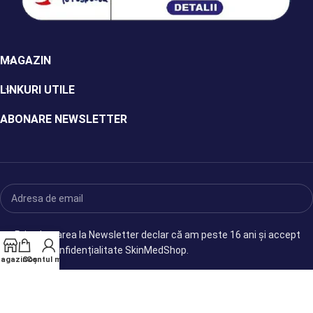
MAGAZIN
LINKURI UTILE
ABONARE NEWSLETTER
Prin abonarea la Newsletter declar că am peste 16 ani și accept
politica de confidențialitate SkinMedShop.
agazin
Coș
Contul meu