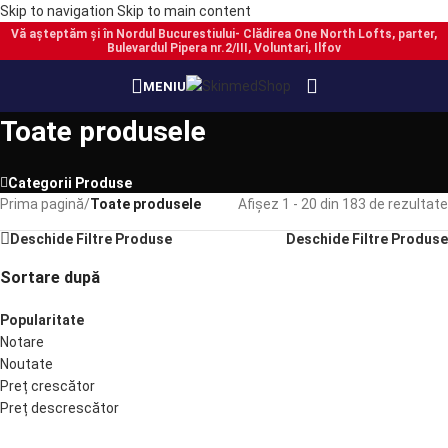
Skip to navigation
Skip to main content
Vă așteptăm și în Nordul Bucurestiului- Clădirea One North Lofts, parter,
Bulevardul Pipera nr.2/III, Voluntari, Ilfov
MENIU
Toate produsele
Categorii Produse
Prima pagină
/
Toate produsele
Afișez 1 - 20 din 183 de rezultate
Deschide Filtre Produse
Deschide Filtre Produse
Sortare după
Popularitate
Notare
Noutate
Preț crescător
Preț descrescător