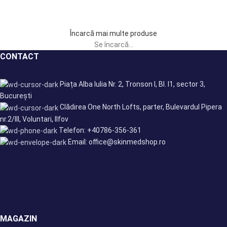
Încarcă mai multe produse
Se încarcă...
CONTACT
Piața Alba Iulia Nr. 2, Tronson I, Bl. I1, sector 3,
București
Clădirea One North Lofts, parter, Bulevardul Pipera
nr.2/III, Voluntari, Ilfov
Telefon: +40786-356-361
Email: office@skinmedshop.ro
MAGAZIN