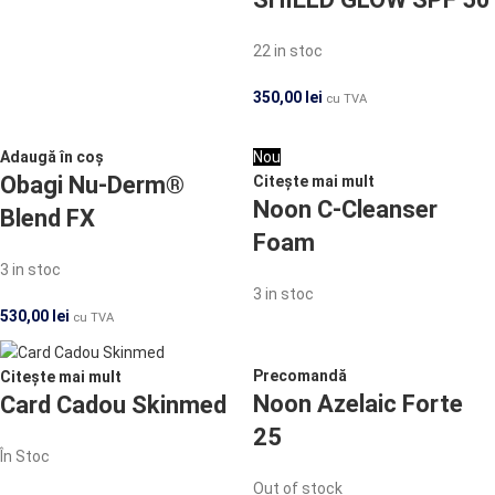
22 in stoc
350,00
lei
cu TVA
Adaugă în coș
Nou
Obagi Nu-Derm®
Citește mai mult
Noon C-Cleanser
Blend FX
Foam
3 in stoc
3 in stoc
530,00
lei
cu TVA
Precomandă
Citește mai mult
Noon Azelaic Forte
Card Cadou Skinmed
25
În Stoc
Out of stock