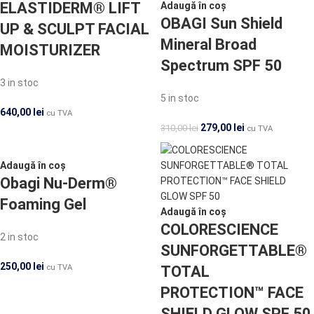
ELASTIDERM® LIFT
Adaugă în coș
OBAGI Sun Shield
UP & SCULPT FACIAL
Mineral Broad
MOISTURIZER
Spectrum SPF 50
3 in stoc
5 in stoc
640,00
lei
cu TVA
279,00
lei
310,00
lei
cu TVA
Adaugă în coș
Obagi Nu-Derm®
Foaming Gel
Adaugă în coș
COLORESCIENCE
2 in stoc
SUNFORGETTABLE®
250,00
lei
cu TVA
TOTAL
PROTECTION™ FACE
SHIELD GLOW SPF 50