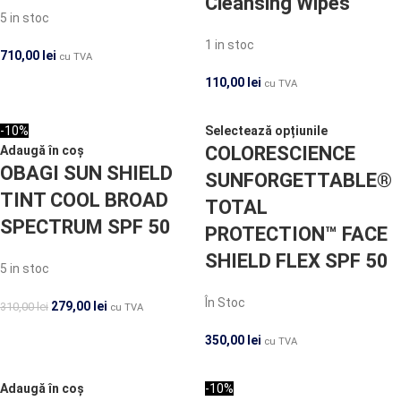
Cleansing Wipes
5 in stoc
1 in stoc
710,00
lei
cu TVA
110,00
lei
cu TVA
-10%
Selectează opțiunile
COLORESCIENCE
Adaugă în coș
OBAGI SUN SHIELD
SUNFORGETTABLE®
TINT COOL BROAD
TOTAL
SPECTRUM SPF 50
PROTECTION™ FACE
SHIELD FLEX SPF 50
5 in stoc
În Stoc
279,00
lei
310,00
lei
cu TVA
350,00
lei
cu TVA
Adaugă în coș
-10%