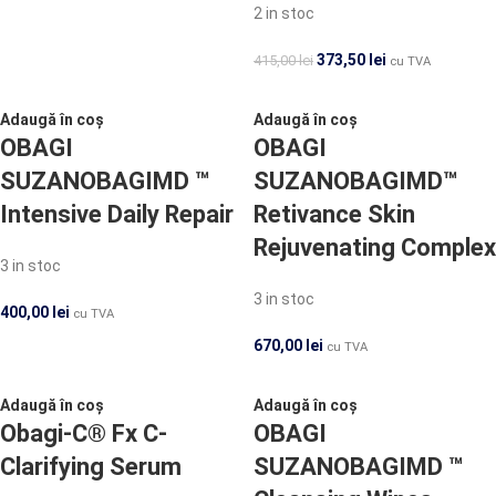
2 in stoc
373,50
lei
415,00
lei
cu TVA
Adaugă în coș
Adaugă în coș
OBAGI
OBAGI
SUZANOBAGIMD ™
SUZANOBAGIMD™
Intensive Daily Repair
Retivance Skin
Rejuvenating Complex
3 in stoc
3 in stoc
400,00
lei
cu TVA
670,00
lei
cu TVA
Adaugă în coș
Adaugă în coș
Obagi-C® Fx C-
OBAGI
Clarifying Serum
SUZANOBAGIMD ™