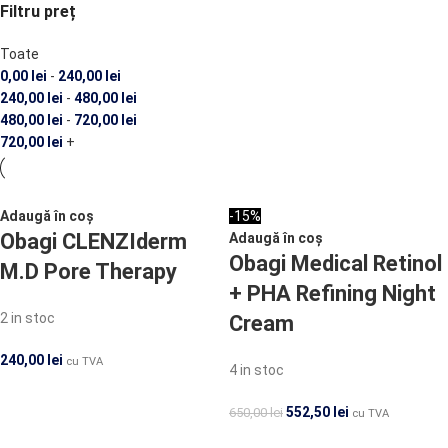
Filtru preț
Toate
0,00
lei
-
240,00
lei
240,00
lei
-
480,00
lei
480,00
lei
-
720,00
lei
720,00
lei
+
Adaugă în coș
-15%
Obagi CLENZIderm
Adaugă în coș
Obagi Medical Retinol
M.D Pore Therapy
+ PHA Refining Night
2 in stoc
Cream
240,00
lei
cu TVA
4 in stoc
552,50
lei
650,00
lei
cu TVA