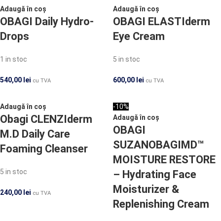
Adaugă în coș
Adaugă în coș
OBAGI Daily Hydro-
OBAGI ELASTIderm
Drops
Eye Cream
1 in stoc
5 in stoc
540,00
lei
600,00
lei
cu TVA
cu TVA
Adaugă în coș
-10%
Obagi CLENZIderm
Adaugă în coș
OBAGI
M.D Daily Care
SUZANOBAGIMD™
Foaming Cleanser
MOISTURE RESTORE
5 in stoc
– Hydrating Face
Moisturizer &
240,00
lei
cu TVA
Replenishing Cream