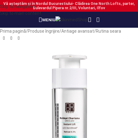
Vă așteptăm și în Nordul Bucurestiului- Clădirea One North Lofts, parter,
Skip to navigation
Bulevardul Pipera nr.2/III, Voluntari, Ilfov
Skip to main content
MENIU
Prima pagină
/
Produse îngrijire
/
Antiage avansat
/
Rutina seara