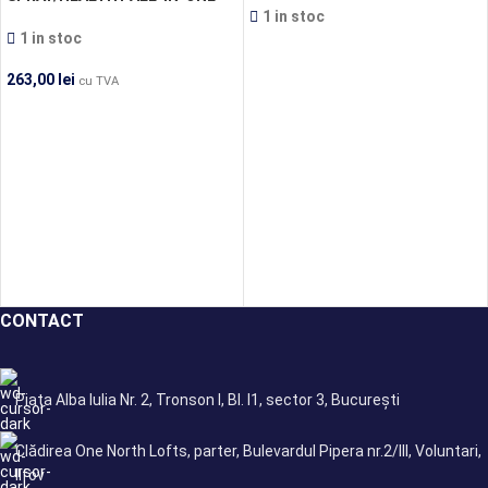
SPRAY
1 in stoc
1 in stoc
263,00
lei
cu TVA
CONTACT
Piața Alba Iulia Nr. 2, Tronson I, Bl. I1, sector 3, București
Clădirea One North Lofts, parter, Bulevardul Pipera nr.2/III, Voluntari,
Ilfov