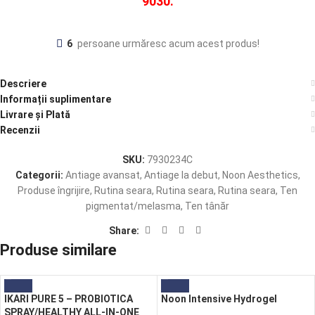
9030.
6
persoane urmăresc acum acest produs!
Descriere
Informații suplimentare
Livrare și Plată
Recenzii
SKU:
7930234C
Categorii:
Antiage avansat
,
Antiage la debut
,
Noon Aesthetics
,
Produse îngrijire
,
Rutina seara
,
Rutina seara
,
Rutina seara
,
Ten
pigmentat/melasma
,
Ten tânăr
Share:
Produse similare
IKARI PURE 5 – PROBIOTICA
Noon Intensive Hydrogel
SPRAY/HEALTHY ALL-IN-ONE