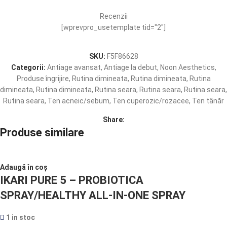
Recenzii
[wprevpro_usetemplate tid="2"]
SKU:
F5F86628
Categorii:
Antiage avansat
,
Antiage la debut
,
Noon Aesthetics
,
Produse îngrijire
,
Rutina dimineata
,
Rutina dimineata
,
Rutina
dimineata
,
Rutina dimineata
,
Rutina seara
,
Rutina seara
,
Rutina seara
,
Rutina seara
,
Ten acneic/sebum
,
Ten cuperozic/rozacee
,
Ten tânăr
Share:
Produse similare
Adaugă în coș
IKARI PURE 5 – PROBIOTICA
SPRAY/HEALTHY ALL-IN-ONE SPRAY
1 in stoc