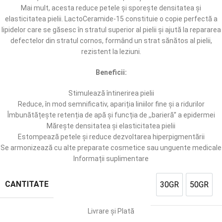
Mai mult, acesta reduce petele și sporește densitatea și
elasticitatea pielii. LactoCeramide-15 constituie o copie perfectă a
lipidelor care se găsesc în stratul superior al pielii și ajută la repararea
defectelor din stratul cornos, formând un strat sănătos al pielii,
rezistent la leziuni.
Beneficii:
Stimulează întinerirea pielii
Reduce, în mod semnificativ, apariția liniilor fine și a ridurilor
Îmbunătățește retenția de apă și funcția de ,,barieră” a epidermei
Mărește densitatea și elasticitatea pielii
Estompează petele și reduce dezvoltarea hiperpigmentării
Se armonizează cu alte preparate cosmetice sau unguente medicale
Informații suplimentare
CANTITATE
30GR
50GR
Livrare și Plată