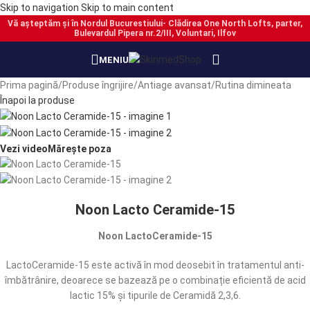
Skip to navigation
Skip to main content
Vă așteptăm și în Nordul Bucurestiului- Clădirea One North Lofts, parter,
Bulevardul Pipera nr.2/III, Voluntari, Ilfov
PRECOMANDĂ
PRECOMANDĂ
PRECOMANDĂ
PRECOMANDĂ
MENIU
Prima pagină
/
Produse îngrijire
/
Antiage avansat
/
Rutina dimineata
Înapoi la produse
Vezi video
Mărește poza
Noon Lacto Ceramide-15
Noon LactoCeramide-15
LactoCeramide-15 este activă în mod deosebit în tratamentul anti-
îmbătrânire, deoarece se bazează pe o combinație eficientă de acid
lactic 15% și tipurile de Ceramidă 2,3,6.