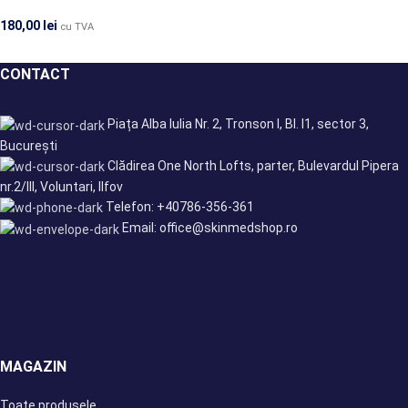
180,00
lei
cu TVA
CONTACT
Piața Alba Iulia Nr. 2, Tronson I, Bl. I1, sector 3,
București
Clădirea One North Lofts, parter, Bulevardul Pipera
nr.2/III, Voluntari, Ilfov
Telefon: +40786-356-361
Email: office@skinmedshop.ro
MAGAZIN
Toate produsele