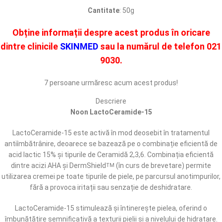
Cantitate
: 50g
Obține informații despre acest produs în oricare
dintre clinicile
SKINMED
sau la numărul de telefon
021
9030.
7
persoane urmăresc acum acest produs!
Descriere
Noon LactoCeramide-15
LactoCeramide-15 este activă în mod deosebit în tratamentul
antiîmbătrânire, deoarece se bazează pe o combinație eficientă de
acid lactic 15% și tipurile de Ceramidă 2,3,6. Combinația eficientă
dintre acizi AHA și DermShield
(în curs de brevetare) permite
TM
utilizarea cremei pe toate tipurile de piele, pe parcursul anotimpurilor,
fără a provoca iritații sau senzație de deshidratare.
LactoCeramide-15 stimulează și întinerește pielea, oferind o
îmbunătățire semnificativă a texturii pielii și a nivelului de hidratare.