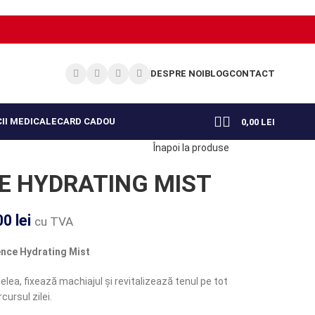
DESPRE NOI
BLOG
CONTACT
II MEDICALE
CARD CADOU
0,00
LEI
Înapoi la produse
E HYDRATING MIST
00
lei
cu TVA
nce Hydrating Mist
ea, fixează machiajul și revitalizează tenul pe tot
cursul zilei.