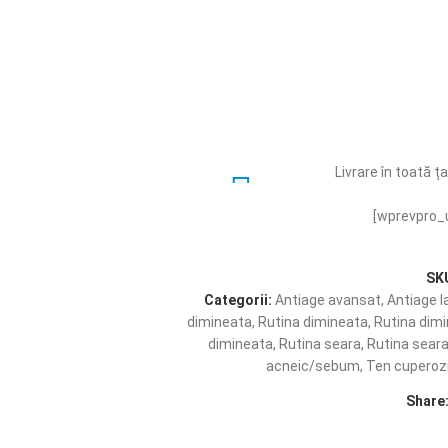
Livrare în toată ț
prin Fan Courier
[wprevpro_
SK
Livrare în 4-5 zil
Categorii:
Antiage avansat
,
Antiage l
lucrătoare.
dimineata
,
Rutina dimineata
,
Rutina dim
dimineata
,
Rutina seara
,
Rutina sear
acneic/sebum
,
Ten cuperoz
Share