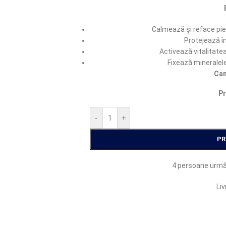
Calmează și reface pie
Protejează îm
Activează vitalitatea
Fixează mineralele
Can
P
-
+
P
4
persoane urmă
Liv