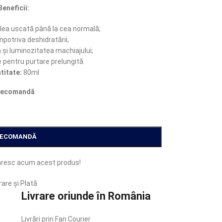
Beneficii:
lea uscată până la cea normală;
potriva deshidratării;
 și luminozitatea machiajului;
 pentru purtare prelungită.
titate:
80ml
recomandă
RECOMANDĂ
resc acum acest produs!
rare și Plată
Livrare oriunde în România
Livrări prin Fan Courier