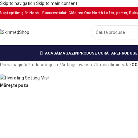
Skip to navigation
Skip to main content
ă așteptăm și în Nordul Bucurestiului- Clădirea One North Lofts, parter, Bulevar
PRECOMANDĂ
PRECOMANDĂ
PRECOMANDĂ
PRECOMANDĂ
PRECOMANDĂ
ACASĂ
MAGAZIN
PRODUSE CURĂȚARE
PRODUSE 
Prima pagină
/
Produse îngrijire
/
Antiage avansat
/
Rutina dimineata
/
CO
Mărește poza