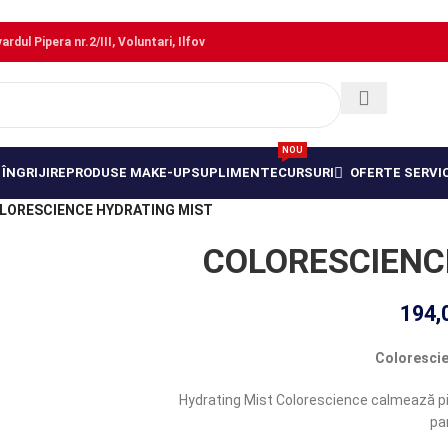
dul Pipera nr.2/III, Voluntari, Ilfov
NOU
ÎNGRIJIRE
PRODUSE MAKE-UP
SUPLIMENTE
CURSURI
OFERTE SERVIC
LORESCIENCE HYDRATING MIST
COLORESCIENC
194,
Colorescie
Hydrating Mist Colorescience calmează piel
par