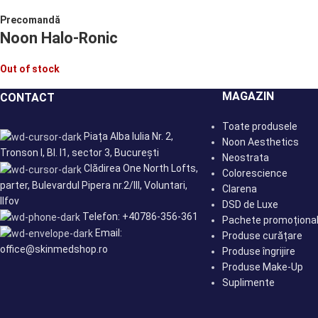
Precomandă
Noon Halo-Ronic
Out of stock
MAGAZIN
CONTACT
Toate produsele
Piața Alba Iulia Nr. 2,
Noon Aesthetics
Tronson I, Bl. I1, sector 3, București
Neostrata
Clădirea One North Lofts,
Colorescience
parter, Bulevardul Pipera nr.2/III, Voluntari,
Clarena
Ilfov
DSD de Luxe
Telefon: +40786-356-361
Pachete promoționa
Email:
Produse curățare
office@skinmedshop.ro
Produse îngrijire
Produse Make-Up
Suplimente