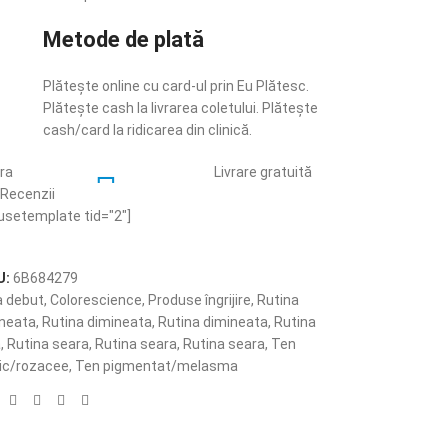
Metode de plată
Plătește online cu card-ul prin Eu Plătesc.
Plătește cash la livrarea coletului. Plătește
cash/card la ridicarea din clinică.
ara
Livrare gratuită
.
Recenzii
pentru comenzi cu
usetemplate tid="2"]
valoarea mai mare
de 300 RON.
U:
6B684279
e
Posiblitatea
a debut
,
Colorescience
,
Produse îngrijire
,
Rutina
returnării
ineata
,
Rutina dimineata
,
Rutina dimineata
,
Rutina
produselor în 14
a
,
Rutina seara
,
Rutina seara
,
Rutina seara
,
Ten
zile.
ic/rozacee
,
Ten pigmentat/melasma
: