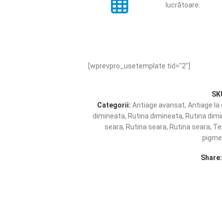
lucrătoare.
[wprevpro_usetemplate tid="2"]
SK
Categorii:
Antiage avansat
,
Antiage la
dimineata
,
Rutina dimineata
,
Rutina dim
seara
,
Rutina seara
,
Rutina seara
,
Te
pigm
Share