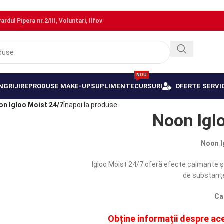
dul Pipera nr.2/III, Voluntari, Ilfov
NOU
NGRIJIRE
PRODUSE MAKE-UP
SUPLIMENTE
CURSURI
OFERTE SERVIC
on Igloo Moist 24/7
Înapoi la produse
Noon Igl
Noon I
Igloo Moist 24/7 oferă efecte calmante și
de substanț
Ca
Obține informații despre ace