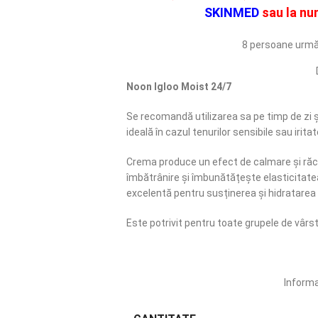
SKINMED
sau la nu
8
persoane urmă
Noon Igloo Moist 24/7
Se recomandă utilizarea sa pe timp de zi ș
ideală în cazul tenurilor sensibile sau iri
Crema produce un efect de calmare și răcir
îmbătrânire și îmbunătățește elasticitate
excelentă pentru susținerea și hidratarea
Este potrivit pentru toate grupele de vârst
Informa