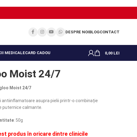
DESPRE NOI
BLOG
CONTACT
II MEDICALE
CARD CADOU
0,00
LEI
oo Moist 24/7
gloo Moist 24/7
 antiinflamatoare asupra pielii printr-o combinație
e puternice calmante.
ntitate
: 50g
st produs în oricare dintre clinicile