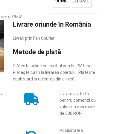
90ML
200ML
rare și Plată
Livrare oriunde în România
Livrări prin Fan Courier
Metode de plată
Plătește online cu card-ul prin Eu Plătesc.
Plătește cash la livrarea coletului. Plătește
cash/card la ridicarea din clinică.
ara
Livrare gratuită
pentru comenzi cu
valoarea mai mare
de 300 RON.
Posiblitatea