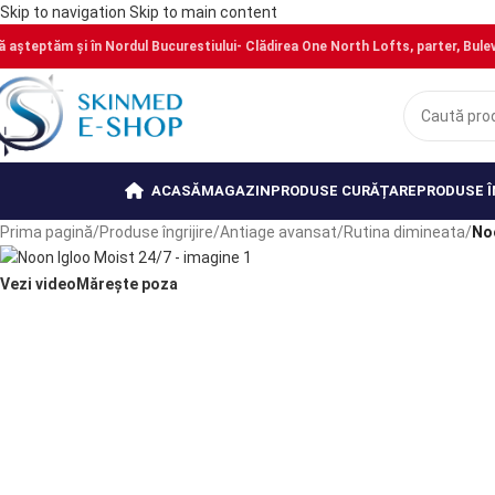
Skip to navigation
Skip to main content
ă așteptăm și în Nordul Bucurestiului- Clădirea One North Lofts, parter, Bulevar
PRECOMANDĂ
PRECOMANDĂ
PRECOMANDĂ
PRECOMANDĂ
PRECOMANDĂ
ACASĂ
MAGAZIN
PRODUSE CURĂȚARE
PRODUSE Î
Prima pagină
/
Produse îngrijire
/
Antiage avansat
/
Rutina dimineata
/
No
Vezi video
Mărește poza