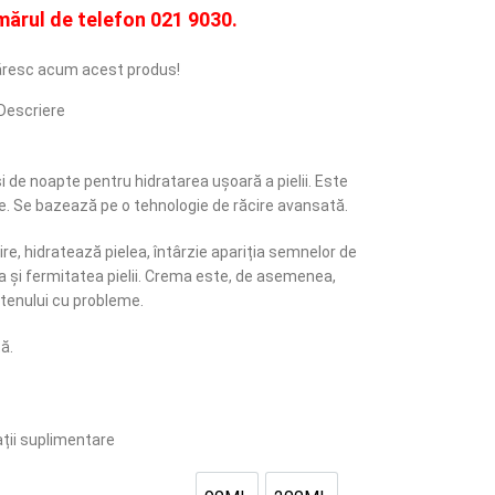
mărul de telefon
021 9030.
resc acum acest produs!
Descriere
i de noapte pentru hidratarea ușoară a pielii. Este
tate. Se bazează pe o tehnologie de răcire avansată.
e, hidratează pielea, întârzie apariția semnelor de
a și fermitatea pielii. Crema este, de asemenea,
 tenului cu probleme.
ă.
ții suplimentare