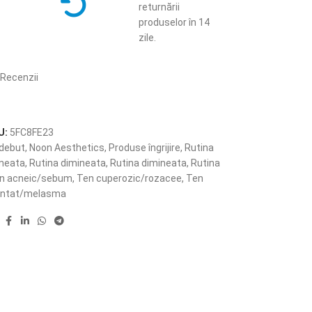
returnării
produselor în 14
zile.
Recenzii
U:
5FC8FE23
 debut
,
Noon Aesthetics
,
Produse îngrijire
,
Rutina
ineata
,
Rutina dimineata
,
Rutina dimineata
,
Rutina
n acneic/sebum
,
Ten cuperozic/rozacee
,
Ten
entat/melasma
: