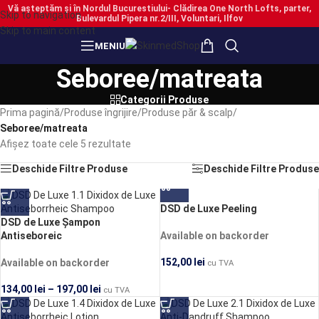
Vă așteptăm și în Nordul Bucurestiului- Clădirea One North Lofts, parter,
Skip to navigation
Bulevardul Pipera nr.2/III, Voluntari, Ilfov
Skip to main content
MENIU
Seboree/matreata
Categorii Produse
Prima pagină
/
Produse îngrijire
/
Produse păr & scalp
/
Seboree/matreata
Afișez toate cele 5 rezultate
Deschide Filtre Produse
Deschide Filtre Produse
DSD de Luxe Peeling
DSD de Luxe Șampon
PRECOMANDĂ
PRECOMANDĂ
Antiseboreic
Available on backorder
152,00
lei
Available on backorder
cu TVA
134,00
lei
–
197,00
lei
cu TVA