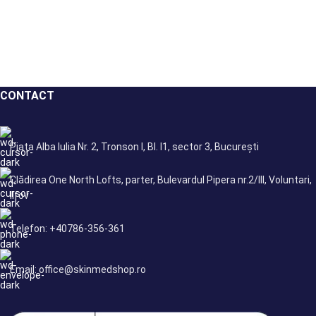
CONTACT
Piața Alba Iulia Nr. 2, Tronson I, Bl. I1, sector 3, București
Clădirea One North Lofts, parter, Bulevardul Pipera nr.2/III, Voluntari,
Ilfov
Telefon: +40786-356-361
Email: office@skinmedshop.ro