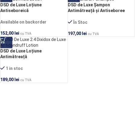
DSD de Luxe Loțiune
DSD de Luxe Șampon
PRECOMANDĂ
Antiseboreică
Antimătreață și Antiseboree
Available on backorder
În Stoc
152,00
lei
197,00
lei
cu TVA
cu TVA
DSD de Luxe Loțiune
Antimătreață
1 in stoc
189,00
lei
cu TVA