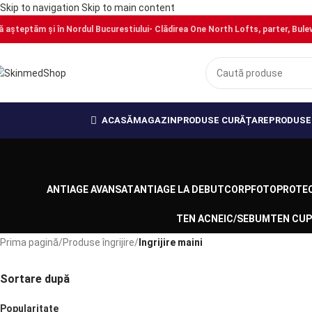
Skip to navigation
Skip to main content
ă așteptăm și în Nordul Bucurestiului- Clădirea One North Lofts, parter, Bulevar
PRECOMANDĂ
ACASĂ
MAGAZIN
PRODUSE CURĂȚARE
PRODUSE 
ANTIAGE AVANSAT
ANTIAGE LA DEBUT
CORP
FOTOPROTEC
TEN ACNEIC/SEBUM
TEN CUP
Prima pagină
/
Produse îngrijire
/
Ingrijire maini
Sortare după
Popularitate