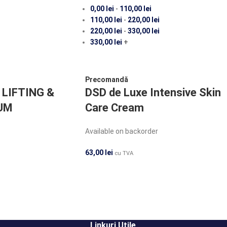
0,00
lei
-
110,00
lei
110,00
lei
-
220,00
lei
220,00
lei
-
330,00
lei
330,00
lei
+
Precomandă
 LIFTING &
DSD de Luxe Intensive Skin
UM
Care Cream
Available on backorder
63,00
lei
cu TVA
Linkuri Utile