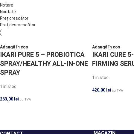
Notare
Noutate
Preț crescător
Preț descrescător
Adaugă în coș
Adaugă în coș
IKARI PURE 5 – PROBIOTICA
IKARI CURE 5-
SPRAY/HEALTHY ALL-IN-ONE
FIRMING SER
SPRAY
1 in stoc
1 in stoc
420,00
lei
cu TVA
263,00
lei
cu TVA
MAGAZIN
CONTACT