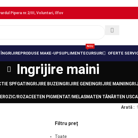
dul Pipera nr.2/III, Voluntari, Ilfov
NOU
ÎNGRIJIRE
PRODUSE MAKE-UP
SUPLIMENTE
CURSURI
OFERTE SERVIC
Ingrijire maini
TIE SPF
GAT
INGRIJIRE BUZE
INGRIJIRE GENE
INGRIJIRE MAINI
INGRI
EROZIC/ROZACEE
TEN PIGMENTAT/MELASMA
TEN TÂNĂR
TEN USCA
Arată
Filtru preț
Toate