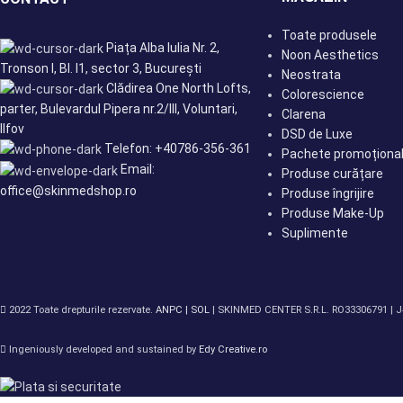
Toate produsele
Piața Alba Iulia Nr. 2,
Noon Aesthetics
Tronson I, Bl. I1, sector 3, București
Neostrata
Clădirea One North Lofts,
Colorescience
parter, Bulevardul Pipera nr.2/III, Voluntari,
Clarena
Ilfov
DSD de Luxe
Telefon: +40786-356-361
Pachete promoționa
Email:
Produse curățare
office@skinmedshop.ro
Produse îngrijire
Produse Make-Up
Suplimente
2022 Toate drepturile rezervate.
ANPC |
SOL
| SKINMED CENTER S.R.L. RO33306791 | 
Ingeniously developed and sustained by
Edy Creative.ro