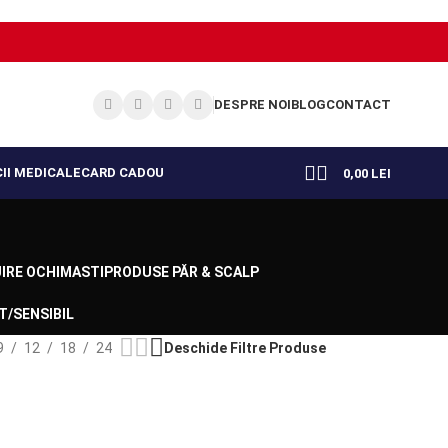
DESPRE NOI
BLOG
CONTACT
II MEDICALE
CARD CADOU
0,00
LEI
JIRE OCHI
MASTI
PRODUSE PĂR & SCALP
T/SENSIBIL
9
12
18
24
Deschide Filtre Produse