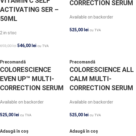
VITAMIN C SELF
CORRECTION SERUM
ACTIVATING SER –
Available on backorder
50ML
525,00
lei
cu TVA
2 in stoc
546,00
lei
693,00
lei
cu TVA
Precomandă
Precomandă
COLORESCIENCE
COLORESCIENCE ALL
EVEN UP™ MULTI-
CALM MULTI-
CORRECTION SERUM
CORRECTION SERUM
Available on backorder
Available on backorder
525,00
lei
525,00
lei
cu TVA
cu TVA
Adaugă în coș
Adaugă în coș