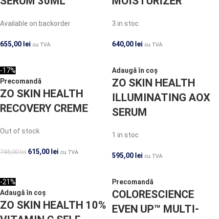
SERUM 30ML
MOISTURIZER
Available on backorder
3 in stoc
655,00
lei
640,00
lei
cu TVA
cu TVA
-17%
Adaugă în coș
ZO SKIN HEALTH
Precomandă
ZO SKIN HEALTH
ILLUMINATING AOX
RECOVERY CREME
SERUM
Out of stock
1 in stoc
615,00
lei
745,00
lei
cu TVA
595,00
lei
cu TVA
-21%
Precomandă
COLORESCIENCE
Adaugă în coș
ZO SKIN HEALTH 10%
EVEN UP™ MULTI-