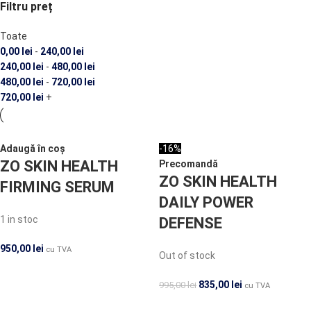
Filtru preț
Toate
0,00
lei
-
240,00
lei
240,00
lei
-
480,00
lei
480,00
lei
-
720,00
lei
720,00
lei
+
Adaugă în coș
-16%
ZO SKIN HEALTH
Precomandă
ZO SKIN HEALTH
FIRMING SERUM
DAILY POWER
1 in stoc
DEFENSE
950,00
lei
cu TVA
Out of stock
835,00
lei
995,00
lei
cu TVA