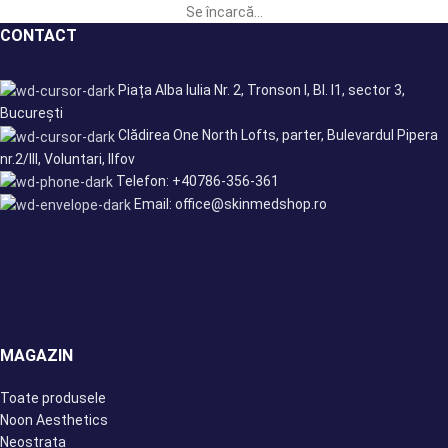
Se încarcă...
CONTACT
Piața Alba Iulia Nr. 2, Tronson I, Bl. I1, sector 3,
București
Clădirea One North Lofts, parter, Bulevardul Pipera
nr.2/III, Voluntari, Ilfov
Telefon: +40786-356-361
Email: office@skinmedshop.ro
MAGAZIN
Toate produsele
Noon Aesthetics
Neostrata