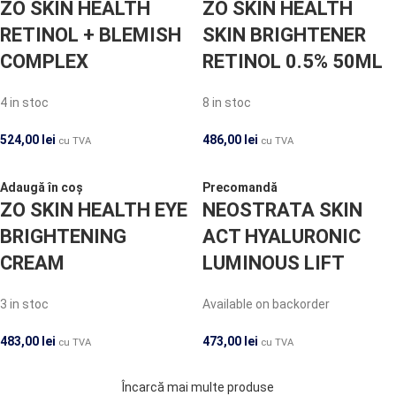
ZO SKIN HEALTH
ZO SKIN HEALTH
RETINOL + BLEMISH
SKIN BRIGHTENER
COMPLEX
RETINOL 0.5% 50ML
4 in stoc
8 in stoc
524,00
lei
486,00
lei
cu TVA
cu TVA
Adaugă în coș
Precomandă
ZO SKIN HEALTH EYE
NEOSTRATA SKIN
BRIGHTENING
ACT HYALURONIC
CREAM
LUMINOUS LIFT
3 in stoc
Available on backorder
483,00
lei
473,00
lei
cu TVA
cu TVA
Încarcă mai multe produse