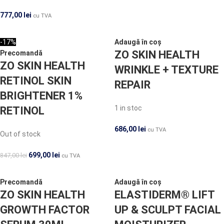
777,00
lei
cu TVA
-17%
Adaugă în coș
ZO SKIN HEALTH
Precomandă
ZO SKIN HEALTH
WRINKLE + TEXTURE
RETINOL SKIN
REPAIR
BRIGHTENER 1%
1 in stoc
RETINOL
686,00
lei
cu TVA
Out of stock
699,00
lei
847,00
lei
cu TVA
Precomandă
Adaugă în coș
ZO SKIN HEALTH
ELASTIDERM® LIFT
GROWTH FACTOR
UP & SCULPT FACIAL