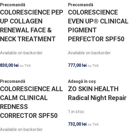
Precomandă
Precomandă
COLORESCIENCE PEP
COLORESCIENCE
UP COLLAGEN
EVEN UP® CLINICAL
RENEWAL FACE &
PIGMENT
NECK TREATMENT
PERFECTOR SPF50
Available on backorder
Available on backorder
830,00
lei
777,00
lei
cu TVA
cu TVA
Precomandă
Adaugă în coș
COLORESCIENCE ALL
ZO SKIN HEALTH
CALM CLINICAL
Radical Night Repair
REDNESS
1 in stoc
CORRECTOR SPF50
732,00
lei
cu TVA
Available on backorder