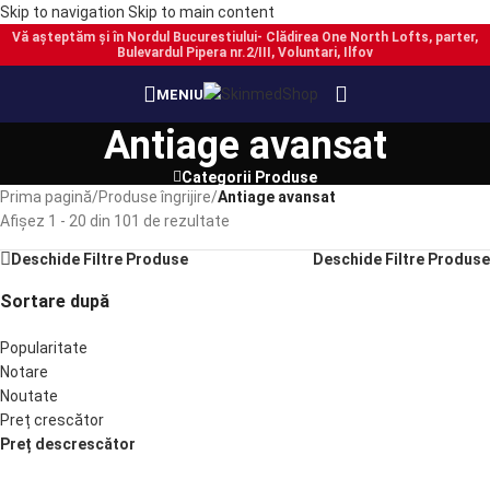
Skip to navigation
Skip to main content
Vă așteptăm și în Nordul Bucurestiului- Clădirea One North Lofts, parter,
Bulevardul Pipera nr.2/III, Voluntari, Ilfov
PRECOMANDĂ
PRECOMANDĂ
PRECOMANDĂ
PRECOMANDĂ
PRECOMANDĂ
PRECOMANDĂ
PRECOMANDĂ
PRECOMANDĂ
MENIU
Antiage avansat
Categorii Produse
Prima pagină
/
Produse îngrijire
/
Antiage avansat
Afișez 1 - 20 din 101 de rezultate
Deschide Filtre Produse
Deschide Filtre Produse
Sortare după
Popularitate
Notare
Noutate
Preț crescător
Preț descrescător