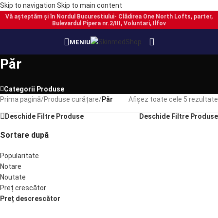
Skip to navigation
Skip to main content
Vă așteptăm și în Nordul Bucurestiului- Clădirea One North Lofts, parter,
Bulevardul Pipera nr.2/III, Voluntari, Ilfov
PRECOMANDĂ
PRECOMANDĂ
MENIU
Păr
Categorii Produse
Prima pagină
/
Produse curățare
/
Păr
Afișez toate cele 5 rezultate
Deschide Filtre Produse
Deschide Filtre Produse
Sortare după
Popularitate
Notare
Noutate
Preț crescător
Preț descrescător