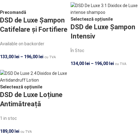
Precomandă
DSD de Luxe Șampon
Selectează opțiunile
DSD de Luxe Șampon
Catifelare și Fortifiere
Intensiv
Available on backorder
În Stoc
133,00
lei
–
196,00
lei
cu TVA
134,00
lei
–
196,00
lei
cu TVA
Selectează opțiunile
DSD de Luxe Loțiune
Antimătreață
1 in stoc
189,00
lei
cu TVA