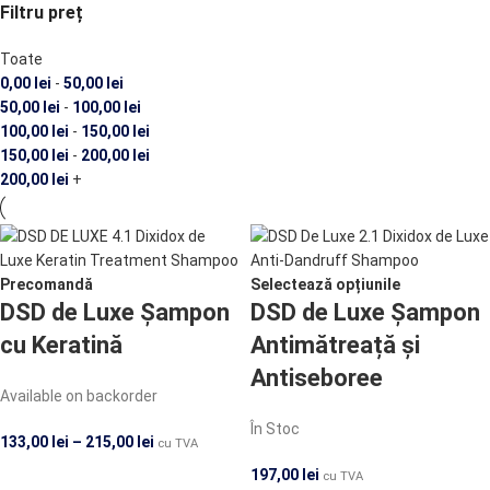
Filtru preț
Toate
0,00
lei
-
50,00
lei
50,00
lei
-
100,00
lei
100,00
lei
-
150,00
lei
150,00
lei
-
200,00
lei
200,00
lei
+
Precomandă
Selectează opțiunile
DSD de Luxe Șampon
DSD de Luxe Șampon
cu Keratină
Antimătreață și
Antiseboree
Available on backorder
În Stoc
133,00
lei
–
215,00
lei
cu TVA
197,00
lei
cu TVA