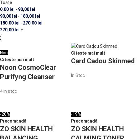
Toate
0,00
lei
-
90,00
lei
90,00
lei
-
180,00
lei
180,00
lei
-
270,00
lei
270,00
lei
+
Nou
Citește mai mult
Citește mai mult
Card Cadou Skinmed
Noon CosmoClear
Purifyng Cleanser
În Stoc
4 in stoc
-20%
-19%
Precomandă
Precomandă
ZO SKIN HEALTH
ZO SKIN HEALTH
BALANCING
CALMING TONER