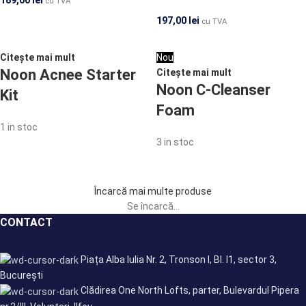
189,00
lei
cu TVA
197,00
lei
cu TVA
Citește mai mult
Nou
Noon Acnee Starter
Citește mai mult
Noon C-Cleanser
Kit
Foam
1 in stoc
3 in stoc
Încarcă mai multe produse
Se încarcă...
CONTACT
Piața Alba Iulia Nr. 2, Tronson I, Bl. I1, sector 3,
București
Clădirea One North Lofts, parter, Bulevardul Pipera