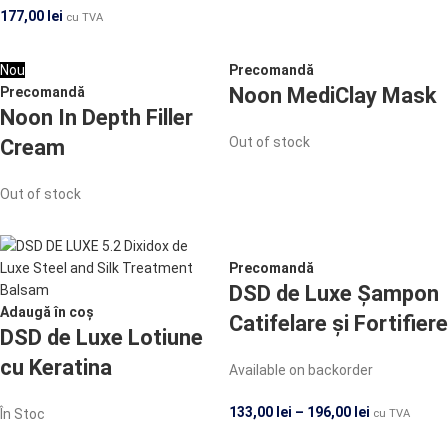
177,00
lei
cu TVA
Nou
Precomandă
Noon MediClay Mask
Precomandă
Noon In Depth Filler
Out of stock
Cream
Out of stock
Precomandă
DSD de Luxe Șampon
Adaugă în coș
Catifelare și Fortifiere
DSD de Luxe Lotiune
cu Keratina
Available on backorder
133,00
lei
–
196,00
lei
În Stoc
cu TVA