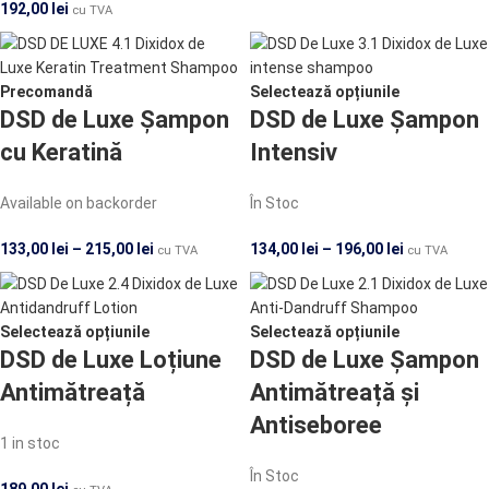
192,00
lei
cu TVA
Precomandă
Selectează opțiunile
DSD de Luxe Șampon
DSD de Luxe Șampon
cu Keratină
Intensiv
Available on backorder
În Stoc
133,00
lei
–
215,00
lei
134,00
lei
–
196,00
lei
cu TVA
cu TVA
Selectează opțiunile
Selectează opțiunile
DSD de Luxe Loțiune
DSD de Luxe Șampon
Antimătreață
Antimătreață și
Antiseboree
1 in stoc
În Stoc