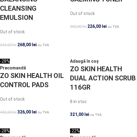
CLEANSING
Out of stock
EMULSION
226,00
lei
280,00
lei
cu TVA
Out of stock
268,00
lei
336,00
lei
cu TVA
-28%
Adaugă în coș
ZO SKIN HEALTH
Precomandă
ZO SKIN HEALTH OIL
DUAL ACTION SCRUB
CONTROL PADS
116GR
Out of stock
8 in stoc
326,00
lei
452,00
lei
cu TVA
321,00
lei
cu TVA
-28%
-22%