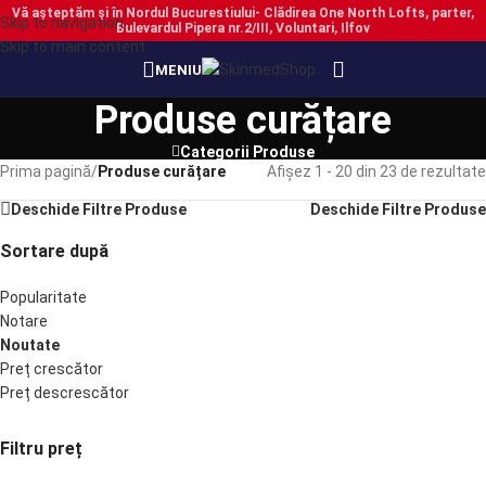
Vă așteptăm și în Nordul Bucurestiului- Clădirea One North Lofts, parter,
Skip to navigation
Bulevardul Pipera nr.2/III, Voluntari, Ilfov
Skip to main content
PRECOMANDĂ
PRECOMANDĂ
PRECOMANDĂ
MENIU
Produse curățare
Categorii Produse
Prima pagină
/
Produse curățare
Afișez 1 - 20 din 23 de rezultate
Deschide Filtre Produse
Deschide Filtre Produse
Sortare după
Popularitate
Notare
Noutate
Preț crescător
Preț descrescător
Filtru preț