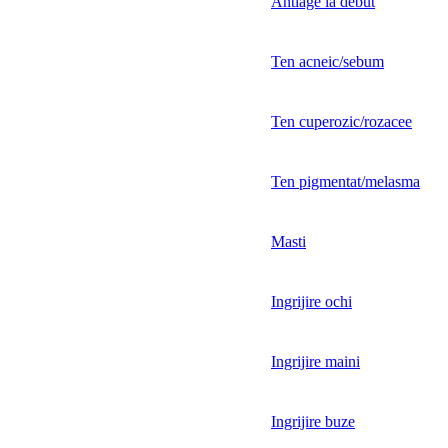
Antiage la debut
Ten acneic/sebum
Ten cuperozic/rozacee
Ten pigmentat/melasma
Masti
Ingrijire ochi
Ingrijire maini
Ingrijire buze