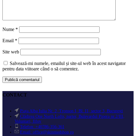
Nume
*
Email
*
Site web
Salvează-mi numele, emailul și site-ul web în acest navigator
pentru data viitoare când o să comentez.
CONTACT
Piața Alba Iulia Nr. 2, Tronson I, Bl. I1, sector 3, București
Clădirea One North Lofts, parter, Bulevardul Pipera nr.2/III,
Voluntari, Ilfov
Telefon: +40786-356-361
Email: office@skinmedshop.ro