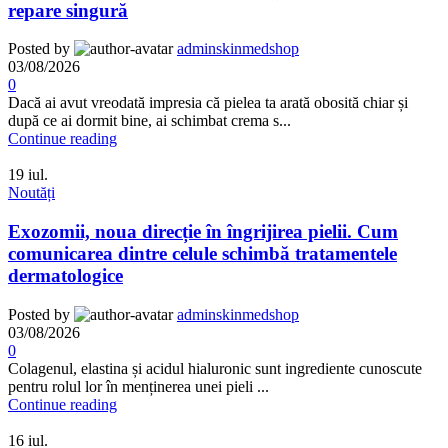
repare singură
Posted by
adminskinmedshop
03/08/2026
0
Dacă ai avut vreodată impresia că pielea ta arată obosită chiar și
după ce ai dormit bine, ai schimbat crema s...
Continue reading
19
iul.
Noutăți
Exozomii, noua direcție în îngrijirea pielii. Cum
comunicarea dintre celule schimbă tratamentele
dermatologice
Posted by
adminskinmedshop
03/08/2026
0
Colagenul, elastina și acidul hialuronic sunt ingrediente cunoscute
pentru rolul lor în menținerea unei pieli ...
Continue reading
16
iul.