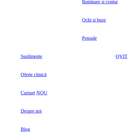
Iluminare si contur
Ochi si buze
Pensule
Suplimente
QVIT
Oferte clinică
Cursuri
NOU
Despre noi
Blog