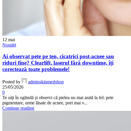
12
mai
Noutăți
Ai observat pete pe ten, cicatrici post-acnee sau
riduri fine? Clearlift, laserul fără downtime, îți
corectează toate problemele!
Posted by
adminskinmedshop
25/05/2026
0
Te uiți în oglindă și observi că pielea nu mai arată la fel: pete
pigmentare, urme lăsate de acnee, pori mai v...
Continue reading