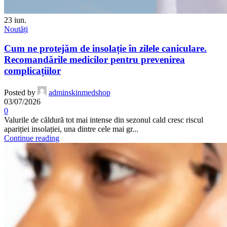
23
iun.
Noutăți
Cum ne protejăm de insolație în zilele caniculare.
Recomandările medicilor pentru prevenirea
complicațiilor
Posted by
adminskinmedshop
03/07/2026
0
Valurile de căldură tot mai intense din sezonul cald cresc riscul
apariției insolației, una dintre cele mai gr...
Continue reading