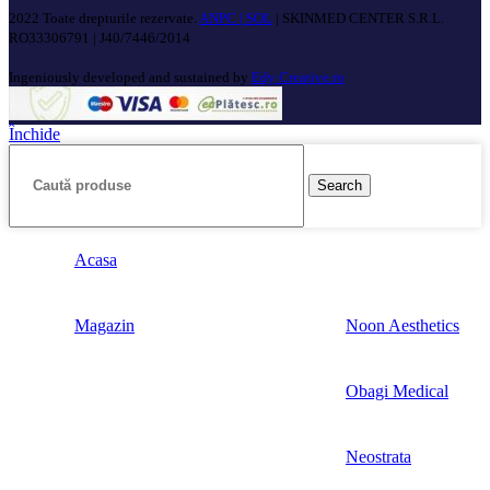
2022 Toate drepturile rezervate.
ANPC |
SOL
| SKINMED CENTER S.R.L.
RO33306791 | J40/7446/2014
Ingeniously developed and sustained by
Edy Creative.ro
Închide
Search
Acasa
Magazin
Noon Aesthetics
Obagi Medical
Neostrata