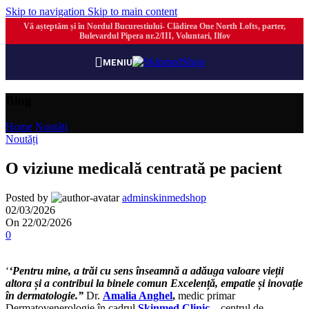
Skip to navigation
Skip to main content
Vă așteptăm și în Nordul Bucurestiului- Clădirea One North Lofts, parter,
Bulevardul Pipera nr.2/III, Voluntari, Ilfov
MENIU
Blog
Home
/
Noutăți
Noutăți
O viziune medicală centrată pe pacient
Posted by
adminskinmedshop
02/03/2026
On 22/02/2026
0
‘
‘Pentru mine, a trăi cu sens înseamnă a adăuga valoare vieții
altora și a contribui la binele comun Excelență, empatie și inovație
în dermatologie.”
Dr.
Amalia Anghel
,
medic primar
Dermatovenerologie în cadrul
Skinmed Clinic
– centrul de