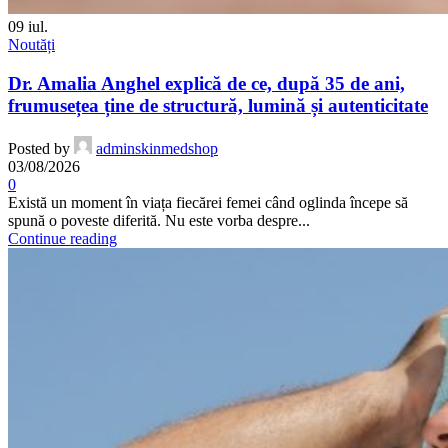
09
iul.
Noutăți
Dr. Amalia Anghel explică de ce, după 35 de ani,
frumusețea ține de structură, lumină și autenticitate
Posted by
adminskinmedshop
03/08/2026
0
Există un moment în viața fiecărei femei când oglinda începe să
spună o poveste diferită. Nu este vorba despre...
Continue reading