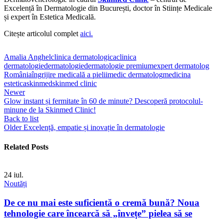
Excelență în Dermatologie din București, doctor în Stiințe Medicale
și expert în Estetica Medicală.
Citește articolul complet
aici.
Amalia Anghel
clinica dermatologica
clinica
dermatologie
dermatologie
dermatologie premium
expert dermatolog
România
îngrijire medicală a pielii
medic dermatolog
medicina
estetica
skinmed
skinmed clinic
Newer
Glow instant și fermitate în 60 de minute? Descoperă protocolul-
minune de la Skinmed Clinic!
Back to list
Older
Excelență, empatie și inovație în dermatologie
Related Posts
24
iul.
Noutăți
De ce nu mai este suficientă o cremă bună? Noua
tehnologie care încearcă să „învețe” pielea să se