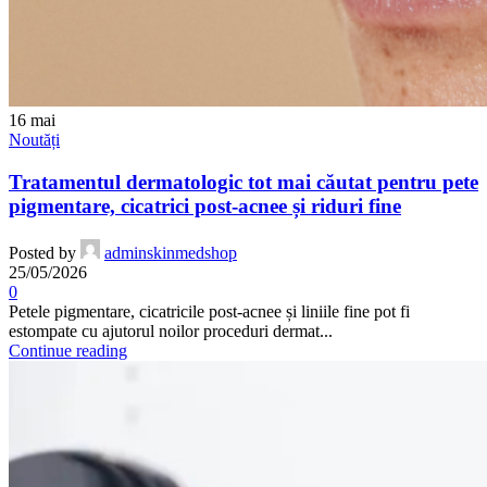
16
mai
Noutăți
Tratamentul dermatologic tot mai căutat pentru pete
pigmentare, cicatrici post-acnee și riduri fine
Posted by
adminskinmedshop
25/05/2026
0
Petele pigmentare, cicatricile post-acnee și liniile fine pot fi
estompate cu ajutorul noilor proceduri dermat...
Continue reading