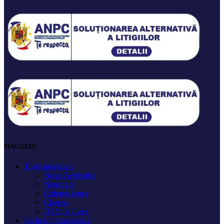
MAGAZIN
Toate produsele
Noon Aesthetics
Neostrata
Colorescience
Clarena
DSD de Luxe
Pachete promoționale