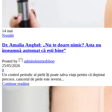
14
mai
Noutăți
Dr. Amalia Anghel: „Nu te doare nimic? Asta nu
înseamnă automat că ești bine”
Posted by
adminskinmedshop
25/05/2026
0
Un control periodic al pielii îți poate salva viața pentru că depistat
precoce, cancerul de piele este reversi...
Continue reading