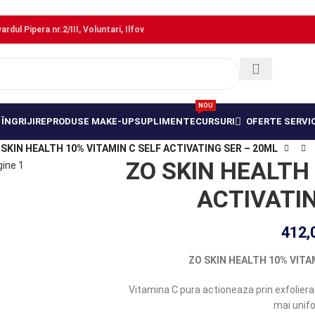
dul Pipera nr.2/III, Voluntari, Ilfov
NOU
ÎNGRIJIRE
PRODUSE MAKE-UP
SUPLIMENTE
CURSURI
OFERTE SERVIC
 SKIN HEALTH 10% VITAMIN C SELF ACTIVATING SER – 20ML
ZO SKIN HEALTH
ACTIVATI
412,
ZO SKIN HEALTH 10% VITA
Vitamina C pura actioneaza prin exfoliera 
mai unifo