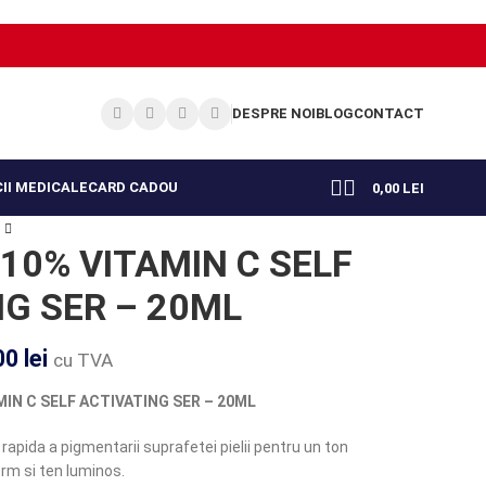
DESPRE NOI
BLOG
CONTACT
II MEDICALE
CARD CADOU
0,00
LEI
 10% VITAMIN C SELF
NG SER – 20ML
00
lei
cu TVA
MIN C SELF ACTIVATING SER – 20ML
rapida a pigmentarii suprafetei pielii pentru un ton
rm si ten luminos.