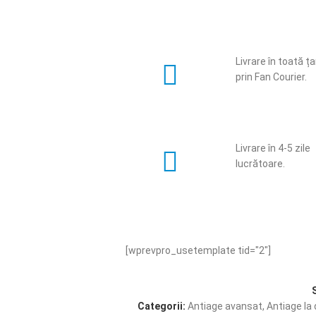
Livrare în toată ț
prin Fan Courier.
Livrare în 4-5 zile
lucrătoare.
[wprevpro_usetemplate tid="2"]
Categorii:
Antiage avansat
,
Antiage la