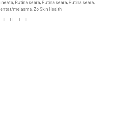
mineata
,
Rutina seara
,
Rutina seara
,
Rutina seara
,
mentat/melasma
,
Zo Skin Health
: