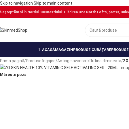
Skip to navigation
Skip to main content
ă așteptăm și în Nordul Bucurestiului- Clădirea One North Lofts, parter, Bulevar
PRECOMANDĂ
PRECOMANDĂ
PRECOMANDĂ
PRECOMANDĂ
ACASĂ
MAGAZIN
PRODUSE CURĂȚARE
PRODUSE 
Prima pagină
/
Produse îngrijire
/
Antiage avansat
/
Rutina dimineata
/
ZO
Mărește poza