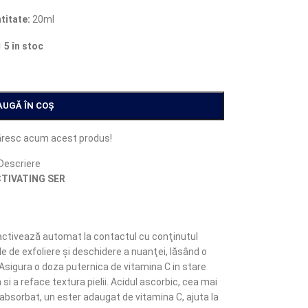
titate:
20ml
5 în stoc
AUGĂ ÎN COȘ
resc acum acest produs!
Descriere
CTIVATING SER
activează automat la contactul cu conţinutul
le de exfoliere şi deschidere a nuanţei, lăsând o
 Asigura o doza puternica de vitamina C in stare
si a reface textura pielii. Acidul ascorbic, cea mai
 absorbat, un ester adaugat de vitamina C, ajuta la