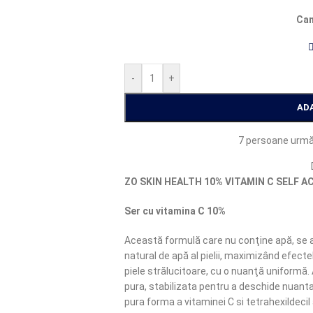
Can
-
+
AD
7
persoane urmă
ZO SKIN HEALTH 10% VITAMIN C SELF A
Ser cu vitamina C 10%
Această formulă care nu conţine apă, se 
natural de apă al pielii, maximizând efecte
piele strălucitoare, cu o nuanţă uniformă.
pura, stabilizata pentru a deschide nuanta 
pura forma a vitaminei C si tetrahexildecil