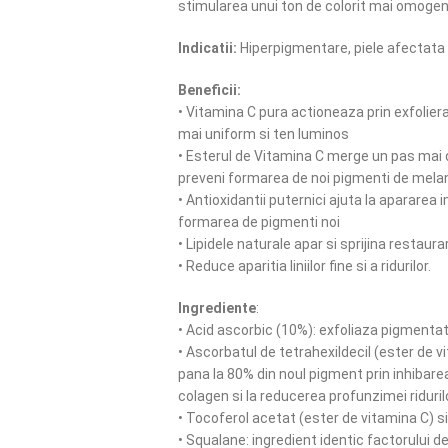
stimularea unui ton de colorit mai omogen al
Indicatii:
Hiperpigmentare, piele afectata
Beneficii:
• Vitamina C pura actioneaza prin exfoliera
mai uniform si ten luminos
• Esterul de Vitamina C merge un pas mai
preveni formarea de noi pigmenti de mela
• Antioxidantii puternici ajuta la apararea 
formarea de pigmenti noi
• Lipidele naturale apar si sprijina restaurar
• Reduce aparitia liniilor fine si a ridurilor.
Ingrediente
:
• Acid ascorbic (10%): exfoliaza pigmentati
• Ascorbatul de tetrahexildecil (ester de 
pana la 80% din noul pigment prin inhibare
colagen si la reducerea profunzimei riduril
• Tocoferol acetat (ester de vitamina C) 
• Squalane: ingredient identic factorului 