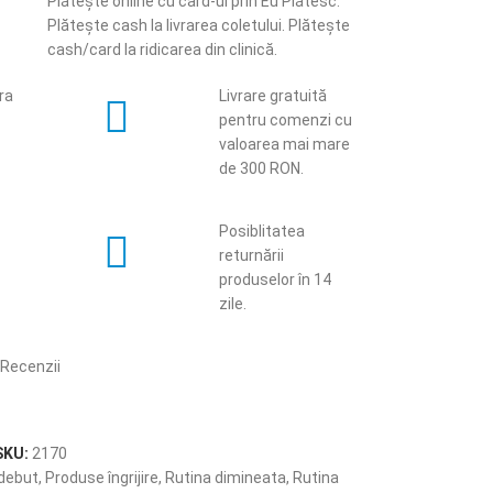
Plătește online cu card-ul prin Eu Plătesc.
Plătește cash la livrarea coletului. Plătește
cash/card la ridicarea din clinică.
ara
Livrare gratuită
pentru comenzi cu
valoarea mai mare
de 300 RON.
Posiblitatea
returnării
produselor în 14
zile.
Recenzii
SKU:
2170
 debut
,
Produse îngrijire
,
Rutina dimineata
,
Rutina