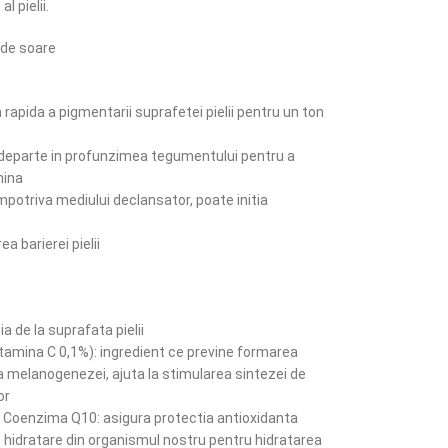
 pielii.
 de soare
 rapida a pigmentarii suprafetei pielii pentru un ton
 departe in profunzimea tegumentului pentru a
nina
impotriva mediului declansator, poate initia
ea barierei pielii
a de la suprafata pielii
vitamina C 0,1%): ingredient ce previne formarea
a melanogenezei, ajuta la stimularea sintezei de
or
si Coenzima Q10: asigura protectia antioxidanta
de hidratare din organismul nostru pentru hidratarea