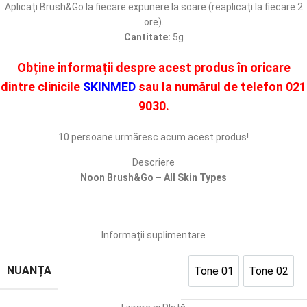
Aplicați Brush&Go la fiecare expunere la soare (reaplicați la fiecare 2
ore).
Cantitate:
5g
Obține informații despre acest produs în oricare
dintre clinicile
SKINMED
sau la numărul de telefon
021
9030.
10
persoane urmăresc acum acest produs!
Descriere
Noon Brush&Go – All Skin Types
Informații suplimentare
NUANȚA
Tone 01
Tone 02