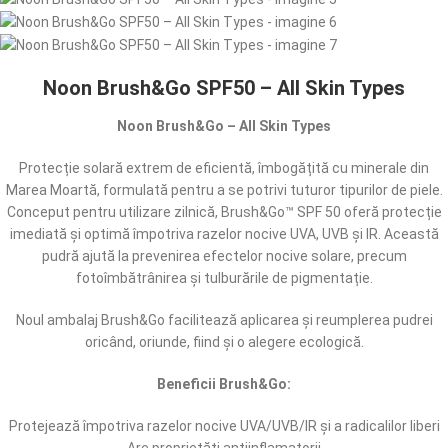
Noon Brush&Go SPF50 – All Skin Types
Noon Brush&Go – All Skin Types
Protecție solară extrem de eficientă, îmbogățită cu minerale din
Marea Moartă, formulată pentru a se potrivi tuturor tipurilor de piele.
Conceput pentru utilizare zilnică, Brush&Go™ SPF 50 oferă protecție
imediată și optimă împotriva razelor nocive UVA, UVB și IR. Această
pudră ajută la prevenirea efectelor nocive solare, precum
fotoîmbătrânirea și tulburările de pigmentație.
Noul ambalaj Brush&Go facilitează aplicarea și reumplerea pudrei
oricând, oriunde, fiind și o alegere ecologică.
Beneficii Brush&Go:
Protejează împotriva razelor nocive UVA/UVB/IR și a radicalilor liberi