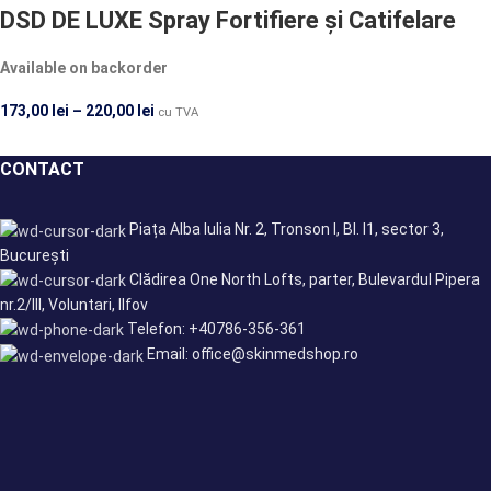
DSD DE LUXE Spray Fortifiere și Catifelare
Available on backorder
173,00
lei
–
220,00
lei
cu TVA
CONTACT
Piața Alba Iulia Nr. 2, Tronson I, Bl. I1, sector 3,
București
Clădirea One North Lofts, parter, Bulevardul Pipera
nr.2/III, Voluntari, Ilfov
Telefon: +40786-356-361
Email: office@skinmedshop.ro