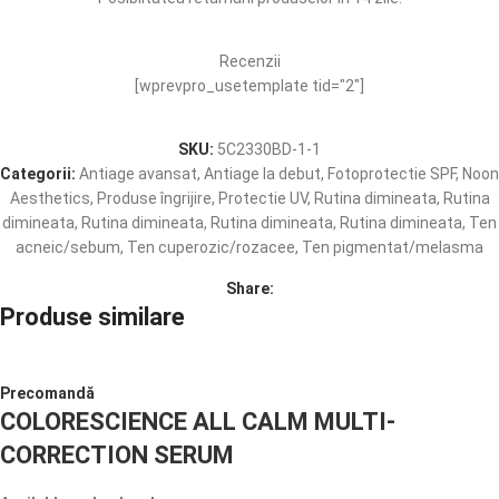
Recenzii
[wprevpro_usetemplate tid="2"]
SKU:
5C2330BD-1-1
Categorii:
Antiage avansat
,
Antiage la debut
,
Fotoprotectie SPF
,
Noon
Aesthetics
,
Produse îngrijire
,
Protectie UV
,
Rutina dimineata
,
Rutina
dimineata
,
Rutina dimineata
,
Rutina dimineata
,
Rutina dimineata
,
Ten
acneic/sebum
,
Ten cuperozic/rozacee
,
Ten pigmentat/melasma
Share:
Produse similare
Precomandă
COLORESCIENCE ALL CALM MULTI-
CORRECTION SERUM