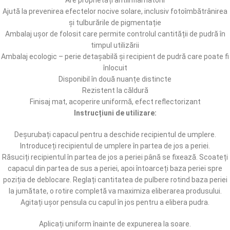
Are proprietăți antiinflamatorii
Ajută la prevenirea efectelor nocive solare, inclusiv fotoîmbătrânirea
și tulburările de pigmentație
Ambalaj ușor de folosit care permite controlul cantității de pudră în
timpul utilizării
Ambalaj ecologic – perie detașabilă și recipient de pudră care poate fi
înlocuit
Disponibil în două nuanțe distincte
Rezistent la căldură
Finisaj mat, acoperire uniformă, efect reflectorizant
Instrucțiuni de utilizare:
Deșurubați capacul pentru a deschide recipientul de umplere.
Introduceți recipientul de umplere în partea de jos a periei.
Răsuciți recipientul în partea de jos a periei până se fixează. Scoateți
capacul din partea de sus a periei, apoi întoarceți baza periei spre
poziția de deblocare. Reglați cantitatea de pulbere rotind baza periei
la jumătate, o rotire completă va maximiza eliberarea produsului.
Agitați ușor pensula cu capul în jos pentru a elibera pudra.
Aplicați uniform înainte de expunerea la soare.