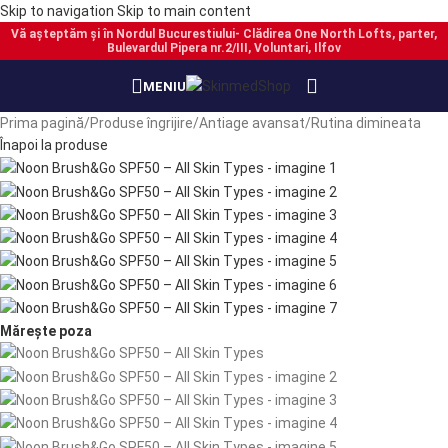
Skip to navigation
Skip to main content
Vă așteptăm și în Nordul Bucurestiului- Clădirea One North Lofts, parter,
Bulevardul Pipera nr.2/III, Voluntari, Ilfov
PRECOMANDĂ
PRECOMANDĂ
PRECOMANDĂ
PRECOMANDĂ
PRECOMANDĂ
PRECOMANDĂ
MENIU
Prima pagină
/
Produse îngrijire
/
Antiage avansat
/
Rutina dimineata
Înapoi la produse
Mărește poza