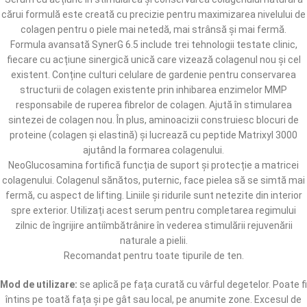
cărui formulă este creată cu precizie pentru maximizarea nivelului de
colagen pentru o piele mai netedă, mai strânsă și mai fermă.
Formula avansată SynerG 6.5 include trei tehnologii testate clinic,
fiecare cu acțiune sinergică unică care vizează colagenul nou și cel
existent. Conține culturi celulare de gardenie pentru conservarea
structurii de colagen existente prin inhibarea enzimelor MMP
responsabile de ruperea fibrelor de colagen. Ajută în stimularea
sintezei de colagen nou. În plus, aminoacizii construiesc blocuri de
proteine (colagen și elastină) și lucrează cu peptide Matrixyl 3000
ajutând la formarea colagenului.
NeoGlucosamina fortifică funcția de suport și protecție a matricei
colagenului. Colagenul sănătos, puternic, face pielea să se simtă mai
fermă, cu aspect de lifting. Liniile și ridurile sunt netezite din interior
spre exterior. Utilizați acest serum pentru completarea regimului
zilnic de îngrijire antiîmbătrânire în vederea stimulării rejuvenării
naturale a pielii.
Recomandat pentru toate tipurile de ten.
Mod de utilizare:
se aplică pe fața curată cu vârful degetelor. Poate fi
întins pe toată fața și pe gât sau local, pe anumite zone. Excesul de