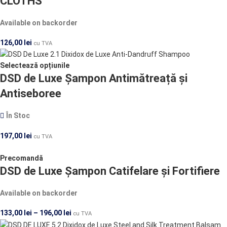
CLOTHS
Available on backorder
126,00
lei
cu TVA
Selectează opțiunile
DSD de Luxe Șampon Antimătreață și
Antiseboree
În Stoc
197,00
lei
cu TVA
Precomandă
DSD de Luxe Șampon Catifelare și Fortifiere
Available on backorder
133,00
lei
–
196,00
lei
cu TVA