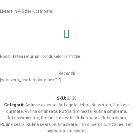
Livrare în 4-5 zile lucrătoare.
Posiblitatea returnării produselor în 14 zile.
Recenzii
[wprevpro_usetemplate tid="2"]
SKU:
2136
Categorii:
Antiage avansat
,
Antiage la debut
,
Neostrata
,
Produse
curățare
,
Rutina dimineata
,
Rutina dimineata
,
Rutina dimineata
,
Rutina dimineata
,
Rutina dimineata
,
Rutina seara
,
Rutina seara
,
Rutina seara
,
Rutina seara
,
Rutina seara
,
Ten cuperozic/rozacee
,
Ten
pigmentat/melasma