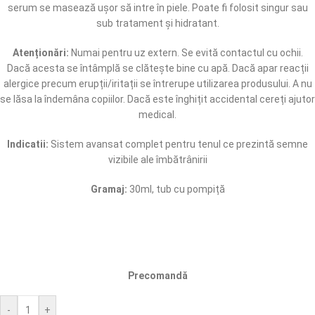
serum se masează ușor să intre în piele. Poate fi folosit singur sau
sub tratament și hidratant.
Atenționări:
Numai pentru uz extern. Se evită contactul cu ochii.
Dacă acesta se întâmplă se clătește bine cu apă. Dacă apar reacții
alergice precum erupții/iritații se întrerupe utilizarea produsului. A nu
se lăsa la îndemâna copiilor. Dacă este înghițit accidental cereți ajutor
medical.
Indicatii:
Sistem avansat complet pentru tenul ce prezintă semne
vizibile ale îmbătrânirii
Gramaj:
30ml, tub cu pompiță
Precomandă
-
+