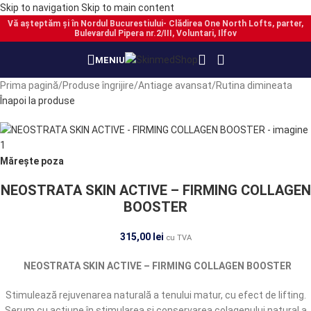
Skip to navigation
Skip to main content
Vă așteptăm și în Nordul Bucurestiului- Clădirea One North Lofts, parter,
Bulevardul Pipera nr.2/III, Voluntari, Ilfov
PRECOMANDĂ
PRECOMANDĂ
PRECOMANDĂ
MENIU
Prima pagină
/
Produse îngrijire
/
Antiage avansat
/
Rutina dimineata
Înapoi la produse
Mărește poza
NEOSTRATA SKIN ACTIVE – FIRMING COLLAGEN
BOOSTER
315,00
lei
cu TVA
NEOSTRATA SKIN ACTIVE – FIRMING COLLAGEN BOOSTER
Stimulează rejuvenarea naturală a tenului matur, cu efect de lifting.
Serum cu acțiune în stimularea și conservarea colagenului natural a