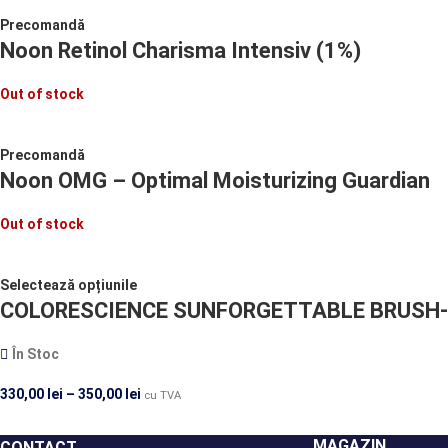
Precomandă
Noon Retinol Charisma Intensiv (1%)
Out of stock
Precomandă
Noon OMG – Optimal Moisturizing Guardian
Out of stock
Selectează opțiunile
COLORESCIENCE SUNFORGETTABLE BRUSH-O
În Stoc
330,00
lei
–
350,00
lei
cu TVA
MAGAZIN
CONTACT