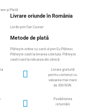
rare și Plată
Livrare oriunde în România
Livrări prin Fan Courier
Metode de plată
Plătește online cu card-ul prin Eu Plătesc.
Plătește cash la livrarea coletului. Plătește
cash/card la ridicarea din clinică.
ara
Livrare gratuită
.
pentru comenzi cu
valoarea mai mare
de 300 RON.
e
Posiblitatea
returnării