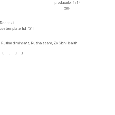
produselor în 14
zile.
Recenzii
usetemplate tid="2"]
,
Rutina dimineata
,
Rutina seara
,
Zo Skin Health
: