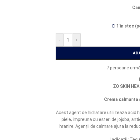
Can
1 în stoc (
-
+
AD
7
persoane urmă
ZO SKIN HE
Crema calmanta s
Acest agent de hidratare utilizeaza acid hi
piele, impreuna cu esteri de jojoba, anti
hranire. Agenții de calmare ajuta la red
Indicatii:
Tegum