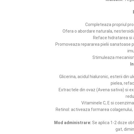
Completeaza propriul proc
Ofera o abordare naturala, nesteroidi
Reface hidratarea si a
Promoveaza repararea pielii sanatoase pri
imu
Stimuleaza mecanismul
I
Glicerina, acidul hialuronic, esterii din
pielea, refa
Extractele din ovaz (Avena sativa) si e
redu
Vitaminele C, E si coenzima
Retinol: activeaza formarea colagenului, 
Mod administrare:
Se aplica 1-2 doze ob
gat, dimi