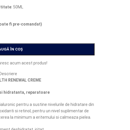
titate
: 50ML
poate fi pre-comandat)
AUGĂ ÎN COȘ
resc acum acest produs!
Descriere
ALTH RENEWAL CREME
i hidratanta, reparatoare
aluronic pentru a sustine nivelurile de hidratare din
oxidanti si retinol, pentru un nivel suplimentar de
ucerea la minimum a eritemului si calmeaza pielea.
ent deshidratat, iritat