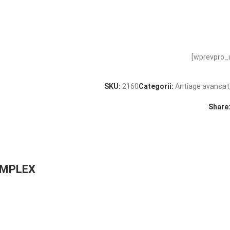
[wprevpro_
SKU:
2160
Categorii:
Antiage avansat
Share
OMPLEX