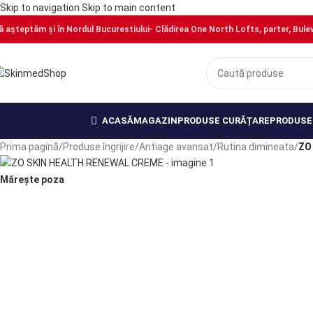
Skip to navigation
Skip to main content
ă așteptăm și în Nordul Bucurestiului- Clădirea One North Lofts, parter, Bulevar
PRECOMANDĂ
PRECOMANDĂ
PRECOMANDĂ
PRECOMANDĂ
ACASĂ
MAGAZIN
PRODUSE CURĂȚARE
PRODUSE 
Prima pagină
/
Produse îngrijire
/
Antiage avansat
/
Rutina dimineata
/
ZO
Mărește poza