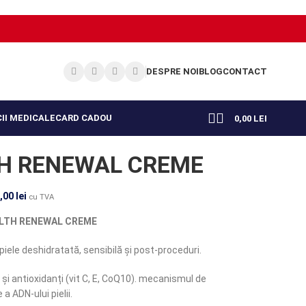
DESPRE NOI
BLOG
CONTACT
II MEDICALE
CARD CADOU
0,00
LEI
TH RENEWAL CREME
,00
lei
cu TVA
ALTH RENEWAL CREME
ele deshidratată, sensibilă și post-proceduri.
e și antioxidanți (vit C, E, CoQ10). mecanismul de
 a ADN-ului pielii.