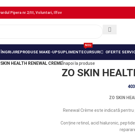
dul Pipera nr.2/III, Voluntari, Ilfov
NOU
ÎNGRIJIRE
PRODUSE MAKE-UP
SUPLIMENTE
CURSURI
OFERTE SERVIC
 SKIN HEALTH RENEWAL CREME
Înapoi la produse
ZO SKIN HEAL
403
ZO SKIN HE
Renewal Crème este indicată pentru pi
Conține retinol, acid hialuronic, peptid
reparare