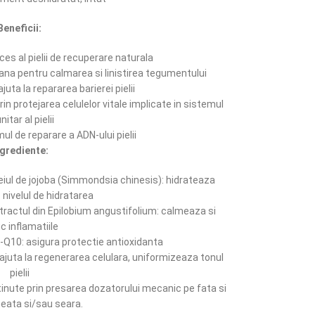
Beneficii:
es al pielii de recuperare naturala
ana pentru calmarea si linistirea tegumentului
juta la repararea barierei pielii
n protejarea celulelor vitale implicate in sistemul
nitar al pielii
 de reparare a ADN-ului pielii
ngrediente:
 uleiul de jojoba (Simmondsia chinesis): hidrateaza
c nivelul de hidratarea
xtractul din Epilobium angustifolium: calmeaza si
c inflamatiile
-Q10: asigura protectie antioxidanta
ajuta la regenerarea celulara, uniformizeaza tonul
pielii
tinute prin presarea dozatorului mecanic pe fata si
neata si/sau seara.