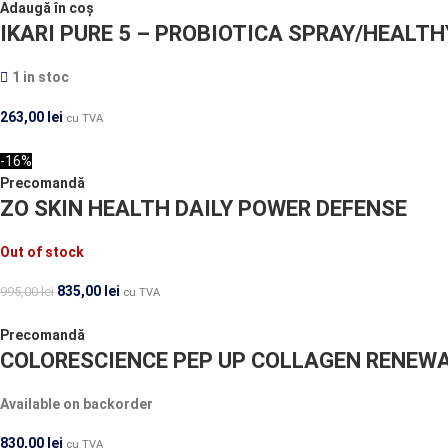
Adaugă în coș
IKARI PURE 5 – PROBIOTICA SPRAY/HEALTH
1 in stoc
263,00
lei
cu TVA
-16%
Precomandă
ZO SKIN HEALTH DAILY POWER DEFENSE
Out of stock
835,00
lei
995,00
lei
cu TVA
Precomandă
COLORESCIENCE PEP UP COLLAGEN RENEWA
Available on backorder
830,00
lei
cu TVA