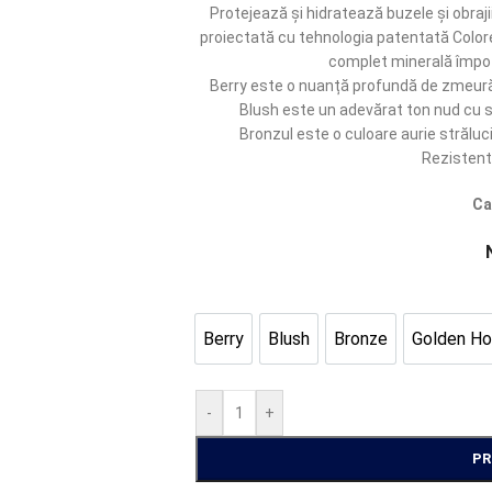
Protejează și hidratează buzele și obraji
proiectată cu tehnologia patentată Color
complet minerală împotr
Berry este o nuanță profundă de zmeură,
Blush este un adevărat ton nud cu su
Bronzul este o culoare aurie străluci
Rezistent
Ca
Berry
Blush
Bronze
Golden Ho
Berry
Blush
Bronze
Gold
-
+
P