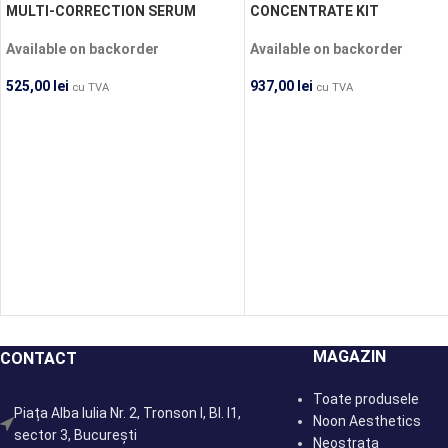
MULTI-CORRECTION SERUM
CONCENTRATE KIT
PRECOMANDĂ
PRECOMANDĂ
Available on backorder
Available on backorder
525,00
lei
937,00
lei
cu TVA
cu TVA
MAGAZIN
CONTACT
Toate produsele
Piața Alba Iulia Nr. 2, Tronson I, Bl. I1,
Noon Aesthetics
sector 3, București
Neostrata