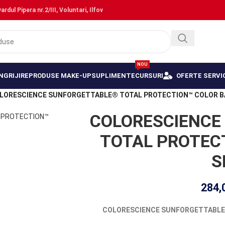
dul Pipera nr.2/III, Voluntari, Ilfov
NOU
NGRIJIRE
PRODUSE MAKE-UP
SUPLIMENTE
CURSURI
OFERTE SERVIC
LORESCIENCE SUNFORGETTABLE® TOTAL PROTECTION™ COLOR BA
COLORESCIENCE
TOTAL PROTEC
S
284,
COLORESCIENCE SUNFORGETTABLE®