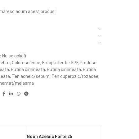
măresc acum acest produs!
:
Nu se aplică
debut
,
Colorescience
,
Fotoprotectie SPF
,
Produse
neata
,
Rutina dimineata
,
Rutina dimineata
,
Rutina
neata
,
Ten acneic/sebum
,
Ten cuperozic/rozacee
,
gmentat/melasma
:
Noon Azelaic Forte 25