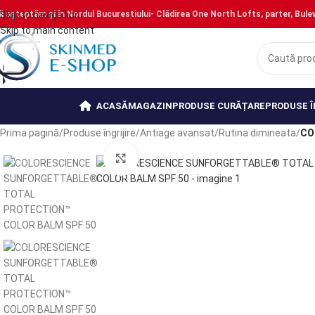
ă așteptăm și în Nordul Bucurestiului- Clădirea One North Lofts, parter, Bulevar
Skip to navigation
Skip to main content
ACASĂ
MAGAZIN
PRODUSE CURĂȚARE
PRODUSE Î
Prima pagină
/
Produse îngrijire
/
Antiage avansat
/
Rutina dimineata
/
CO
Mărește poza