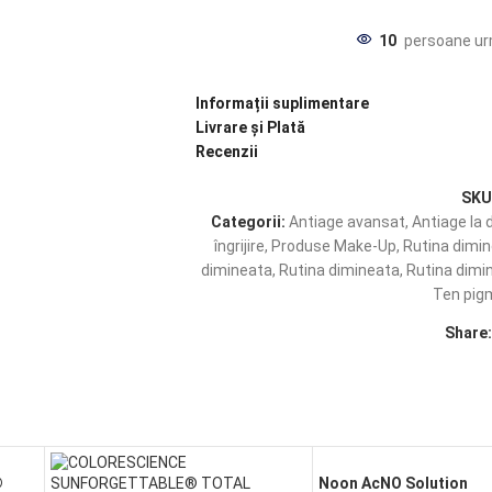
10
persoane ur
Informații suplimentare
Livrare și Plată
Recenzii
SKU
Categorii:
Antiage avansat
,
Antiage la 
îngrijire
,
Produse Make-Up
,
Rutina dimi
dimineata
,
Rutina dimineata
,
Rutina dimi
Ten pi
Share
®
Noon AcNO Solution