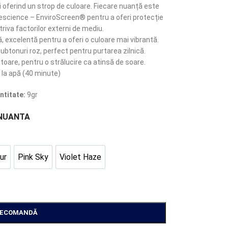
i oferind un strop de culoare. Fiecare nuanță este
escience – EnviroScreen® pentru a oferi protecție
iva factorilor externi de mediu.
 excelentă pentru a oferi o culoare mai vibrantă.
btonuri roz, perfect pentru purtarea zilnică.
toare, pentru o strălucire ca atinsă de soare.
 la apă (40 minute)
ntitate:
9gr
NUANTA
ur
Pink Sky
Violet Haze
en Hour
Pink Sky
Violet Haze
RECOMANDĂ