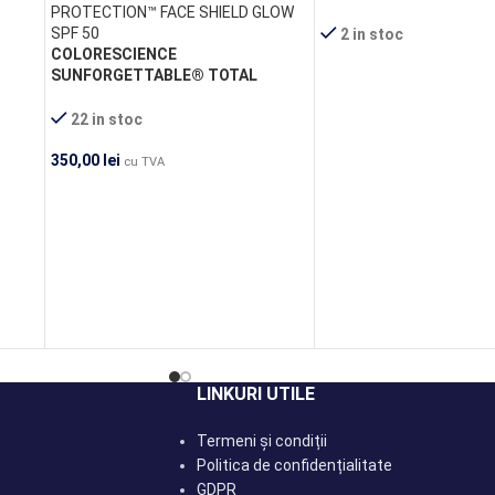
2 in stoc
COLORESCIENCE
SUNFORGETTABLE® TOTAL
PROTECTION™ FACE SHIELD GLOW
SPF 50
22 in stoc
350,00
lei
cu TVA
LINKURI UTILE
Termeni și condiții
Politica de confidențialitate
GDPR