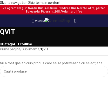
Skip to navigation
Skip to main content
Vă așteptăm și în Nordul Bucurestiului- Clădirea One North Lofts, parter,
Bulevardul Pipera nr.2/III, Voluntari, Ilfov
MENIU
QVIT
Categorii Produse
Prima pagină
/
Suplimente
/
QVIT
Nu a fost găsit niciun produs care să se potrivească cu selecția ta.