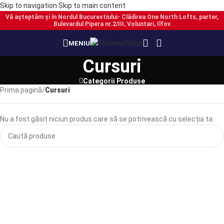
Skip to navigation
Skip to main content
Vă așteptăm și în Nordul Bucurestiului- Clădirea One North Lofts, parter,
Bulevardul Pipera nr.2/III, Voluntari, Ilfov
MENIU
Cursuri
Categorii Produse
Prima pagină
/
Cursuri
Nu a fost găsit niciun produs care să se potrivească cu selecția ta.