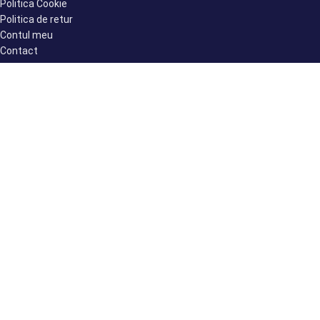
Politica Cookie
Politica de retur
Contul meu
Contact
ABONARE NEWSLETTER
Prin abonarea la Newsletter declar că am peste 16 ani și accept
politica de confidențialitate SkinMedShop.
2022 Toate drepturile rezervate.
ANPC |
SOL
| SKINMED CENTER S.R.L. RO33306791 |
J40/7446/2014
Ingeniously developed and sustained by
Edy Creative.ro